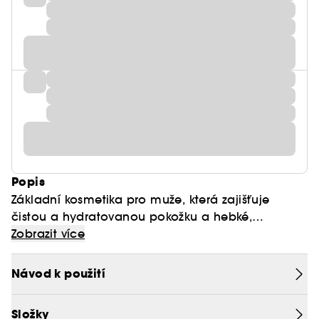
Popis
Základní kosmetika pro muže, která zajišťuje
čistou a hydratovanou pokožku a hebké,
sametové vousy.
Zobrazit více
Návod k použití
Složky