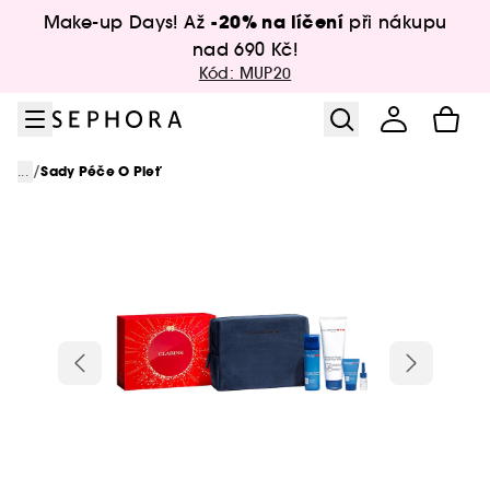
Přejít na menu
Přejít na hlavní obsah
Přejít na zápatí
-20% na líčení
Make-up Days! Až
při nákupu
nad 690 Kč!
Kód: MUP20
/
...
Sady Péče O Pleť