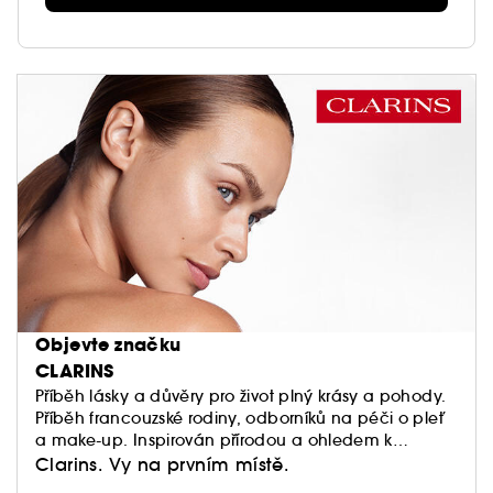
Objevte značku
CLARINS
Příběh lásky a důvěry pro život plný krásy a pohody.
Příběh francouzské rodiny, odborníků na péči o pleť
a make-up. Inspirován přírodou a ohledem k
planetě. Naslouchá vám a přináší přizpůsobivé
Clarins. Vy na prvním místě.
řešení péče o pleť pro každý okamžik vašeho života.