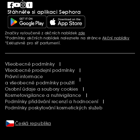
Singles´ Day
Stáhněte si aplikaci Sephora
Black Friday
Cyber Monday
Vánoce
Značky vyloučené z akčních nabídek
zde
Další informace
*Podmínky akčních nabídek naleznete na stránce
Akční nabídky
*Exkluzivně pro síť parfumerií.
Všeobecné podmínky
Všeobecné prodejní podmínky
Právní informace
a všeobecné podmínky použití
Osobní údaje a soubory cookies
Kosmetovigilance a nutrivigilance
Podmínky přidávání recenzí a hodnocení
Podmínky poskytování kosmetických služeb
Česká republika