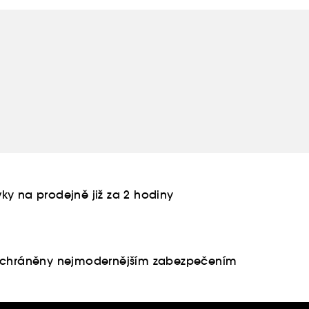
í šamponů.
ky na prodejně již za 2 hodiny
u chráněny nejmodernějším zabezpečením