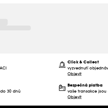
(2)které se obvykle mohou vyskytovat ve složen
Click & Collect
KACI
vyzvednutí objednáv
Objevit
Bezpečná platba
 do 30 dnů
vaše transakce jso
Objevit