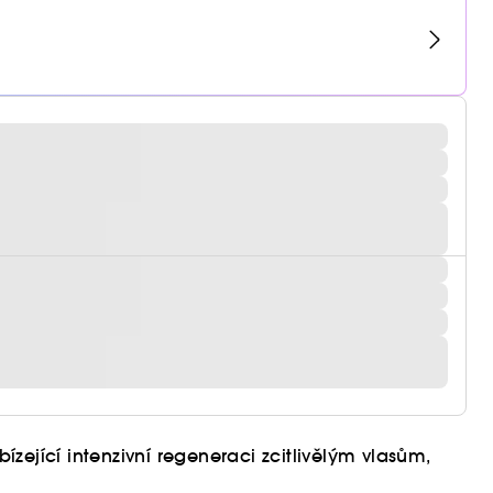
zející intenzivní regeneraci zcitlivělým vlasům,