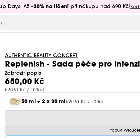
-20% na líčení
up Days! Až
při nákupu nad 690 Kč!
Kód
AUTHENTIC BEAUTY CONCEPT
Replenish - Sada péče pro intenz
Zobrazit popis
650,00 Kč
590.91 Kč / 100ml
50 ml + 2 x 30 ml
590.91 Kč / 100ml
Produkt vylouče