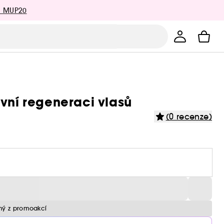
: MUP20
ivní regeneraci vlasů
(0 recenze)
ný z promoakcí