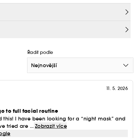
 pleť a zářivý vzhled. Pleť je svěží, pružná, jemná
ývající se a svěží gelovo-krémová textura s
Řadit podle
Nejnovější
11. 5. 2026
o to full facial routine
d this! I have been looking for a “night mask” and
e tried are ...
Zobrazit více
ogle