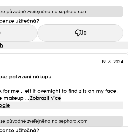
ze původně zveřejněna na sephora.com
ecenze užitečná?
0
0
ah
19. 3. 2024
bez potvrzení nákupu
e
 for me , left it overnight to find zits on my face.
re makeup ...
Zobrazit více
ogle
ze původně zveřejněna na sephora.com
ecenze užitečná?