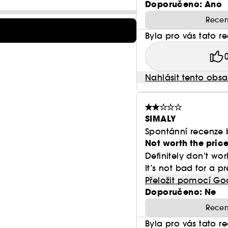
Doporučeno: Ano
Recen
Byla pro vás tato r
Nahlásit tento obs
SIMALY
Spontánní recenze 
Not worth the pric
Definitely don’t work
It’s not bad for a p
Přeložit pomocí Go
Doporučeno: Ne
Recen
Byla pro vás tato r