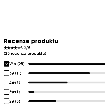
Recenze produktu
3.9/5
(25 recenze produktu)
Vše (25)
5
(11)
4
(7)
3
(1)
2
(5)