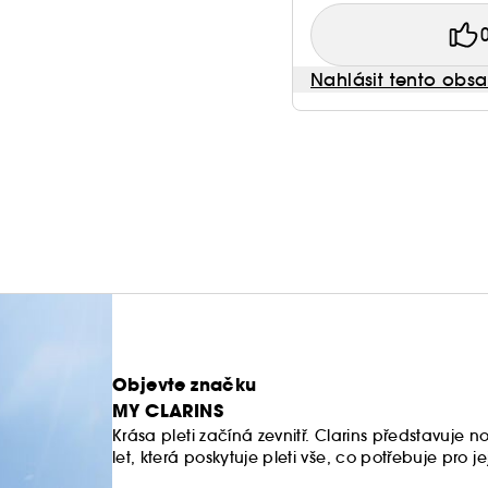
Nahlásit tento obs
Objevte značku
MY CLARINS
Krása pleti začíná zevnitř. Clarins představuje
let, která poskytuje pleti vše, co potřebuje pro jej
Tvá pleť je stejná jako jsi ty.