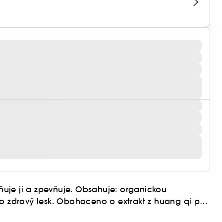
uje ji a zpevňuje. Obsahuje: organickou
ro zdravý lesk. Obohaceno o extrakt z huang qi pro
ů pro intenzivně hydratovanou pleť a extrakt ze