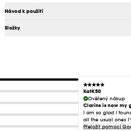
semen aceroly (organická rostlina) pro svěží, růžovou
a vypnutá.... S každým ránem krásnější. Lehká, rozpl
Návod k použití
hedvábným finišem.
Složky
KatK50
Ověřený nákup
Clarins is now my g
I am so glad I foun
all the usual ones I’v
Přeložit pomocí Go