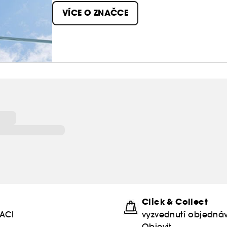
Potřebuje zdravou výživu a vyváženou stravu pln
VÍCE O ZNAČCE
Click & Collect
KACI
vyzvednutí objednáv
Objevit