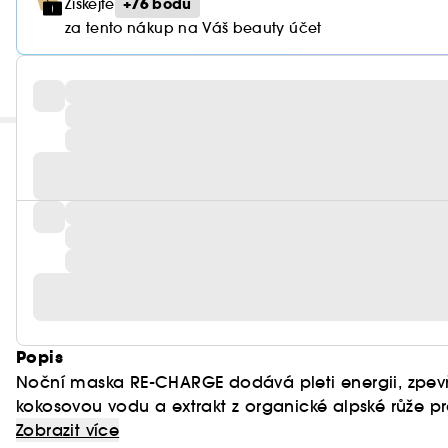
+76 bodů
Získejte
za tento nákup na Váš beauty účet
Popis
Noční maska RE-CHARGE dodává pleti energii, zpevň
kokosovou vodu a extrakt z organické alpské růže p
čistou a pročištěnou pleť, extrakt z organických fík
Zobrazit více