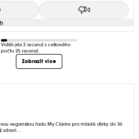
0
0
ah
Viděli jste 2 recenzí z celkového
počtu 25 recenzí.
Zobrazit více
 novou veganskou řadu My Clarins pro mladé dívky do 30
í zdraví.