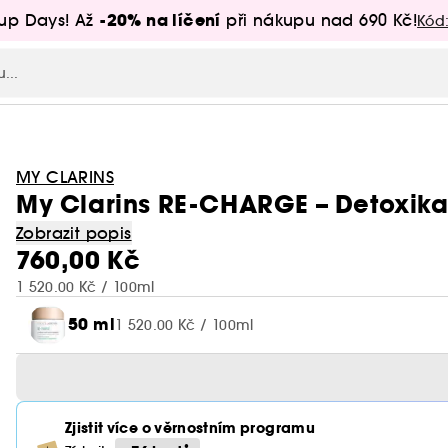
-20% na líčení
up Days! Až
při nákupu nad 690 Kč!
Kód
MY CLARINS
My Clarins RE-CHARGE – Detoxika
Zobrazit popis
760,00 Kč
1 520.00 Kč / 100ml
50 ml
1 520.00 Kč / 100ml
Zjistit více o věrnostním programu