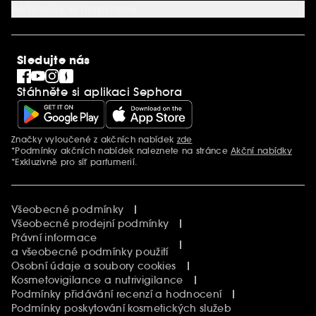
Nastavení souborů cookie
Aktuality a inspirace
Společenská odpovědnost
Mezinárodní stránky
SEPHORiA
PRO Team
Clean At Sephora
Sledujte nás
Blog Sephora
Singles´ Day
Stáhněte si aplikaci Sephora
Black Friday
Cyber Monday
Vánoce
Značky vyloučené z akčních nabídek
zde
Další informace
*Podmínky akčních nabídek naleznete na stránce
Akční nabídky
*Exkluzivně pro síť parfumerií.
Všeobecné podmínky
Všeobecné prodejní podmínky
Právní informace
a všeobecné podmínky použití
Osobní údaje a soubory cookies
Kosmetovigilance a nutrivigilance
Podmínky přidávání recenzí a hodnocení
Podmínky poskytování kosmetických služeb