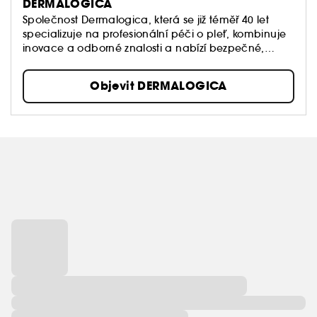
DERMALOGICA
Společnost Dermalogica, která se již téměř 40 let
specializuje na profesionální péči o pleť, kombinuje
inovace a odborné znalosti a nabízí bezpečné,
účinné a personalizované receptury, které viditelně
zlepšují zdraví pokožky.
Objevit DERMALOGICA