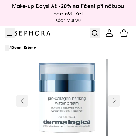
Přejít na menu
Přejít na hlavní obsah
Přejít na zápatí
-20% na líčení
Make-up Days! Až
při nákupu
nad 690 Kč!
Kód: MUP20
/
...
Denní Krémy