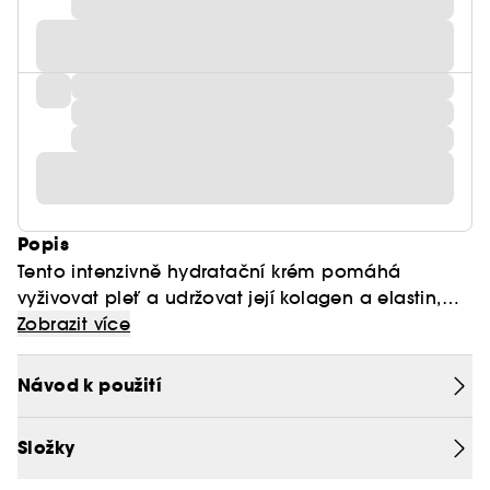
Popis
Tento intenzivně hydratační krém pomáhá
vyživovat pleť a udržovat její kolagen a elastin,
čímž podporuje její odolnost a bariérovou funkci
Zobrazit více
pro viditelně plnější vzhled, a to dnes i zítra.
Komplex peptidů na bázi aminokyselin kolagenu,
Návod k použití
glycinátu zinku, dipeptidu karnosinu a ultra
hydratačního esteru jojoby bojuje proti
Složky
oxidačnímu stresu a pomáhá oddálit známky
stárnutí. Extrémofilní červené řasy ve spolupráci s