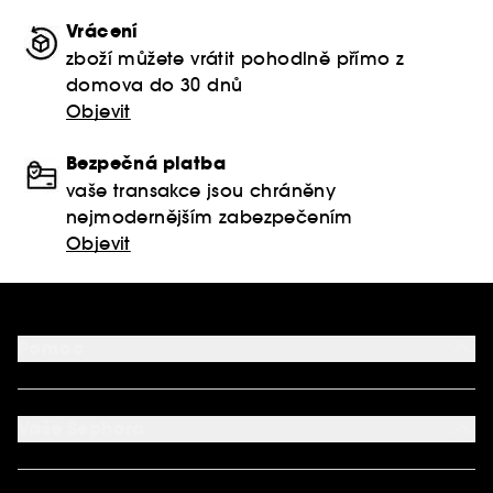
Vrácení
zboží můžete vrátit pohodlně přímo z
domova do 30 dnů
Objevit
Bezpečná platba
vaše transakce jsou chráněny
nejmodernějším zabezpečením
Objevit
Pomoc
FAQ
Podmínky Nabídek
Vaše Sephora
Vrácení produktu
Dodací podmínky
Můj účet
Způsob platby