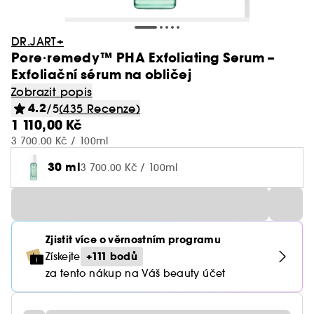
DR.JART+
Pore·remedy™ PHA Exfoliating Serum –
Exfoliační sérum na obličej
Zobrazit popis
4.2
/5
(435 Recenze)
1 110,00 Kč
3 700.00 Kč / 100ml
30 ml
3 700.00 Kč / 100ml
Zjistit více o věrnostním programu
+111 bodů
Získejte
za tento nákup na Váš beauty účet