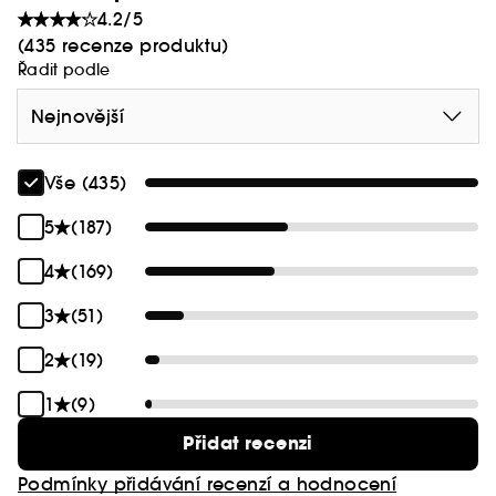
4.2/5
(435 recenze produktu)
Řadit podle
Nejnovější
Vše (435)
5
(187)
4
(169)
3
(51)
2
(19)
1
(9)
Přidat recenzi
Podmínky přidávání recenzí a hodnocení