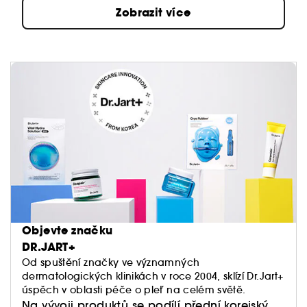
Zobrazit více
Objevte značku
DR.JART+
Od spuštění značky ve významných
dermatologických klinikách v roce 2004, sklízí Dr.Jart+
úspěch v oblasti péče o pleť na celém světě.
Na vývoji produktů se podílí přední korejský