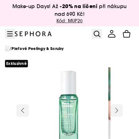
Přejít na menu
Přejít na hlavní obsah
Přejít na zápatí
-20% na líčení
Make-up Days! Až
při nákupu
nad 690 Kč!
Kód: MUP20
/
...
Pleťové Peelingy & Scruby
Exkluzivně