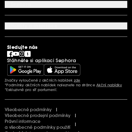
Aplikace SEPHORA
Kontaktujte nás
O Sephora
Věrnostní program
Mapa stránky
Dárková karta SEPHORA
O společnosti Sephora
Služby v prodejnách
Kariéra
Nastavení souborů cookie
Aktuality a inspirace
Společenská odpovědnost
Mezinárodní stránky
SEPHORiA
PRO Team
Clean At Sephora
Sledujte nás
Blog Sephora
Singles´ Day
Stáhněte si aplikaci Sephora
Black Friday
Cyber Monday
Vánoce
Značky vyloučené z akčních nabídek
zde
Další informace
*Podmínky akčních nabídek naleznete na stránce
Akční nabídky
*Exkluzivně pro síť parfumerií.
Všeobecné podmínky
Všeobecné prodejní podmínky
Právní informace
a všeobecné podmínky použití