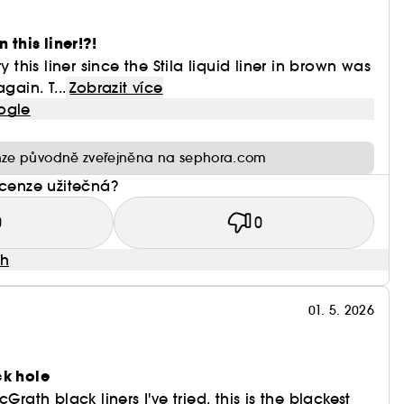
 this liner!?!
y this liner since the Stila liquid liner in brown was
gain. T...
Zobrazit více
ogle
ze původně zveřejněna na sephora.com
ecenze užitečná?
0
0
ah
01. 5. 2026
ck hole
Grath black liners I've tried, this is the blackest