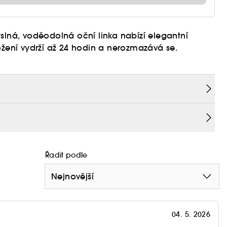
slná, voděodolná oční linka nabízí elegantní
ožení vydrží až 24 hodin a nerozmazává se.
ajišťuje rovnoměrnou, hravou aplikaci bez
ové krytí.
áhyb pro maximální flexibilitu a snadnou kontrolu
nění a velmi jemné nebo dramatické linky.
Řadit podle
Nejnovější
04. 5. 2026