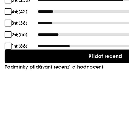
5
(230)
4
(42)
3
(38)
2
(56)
1
(86)
Přidat recenzi
Podmínky přidávání recenzí a hodnocení