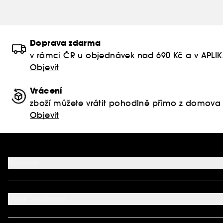
Doprava zdarma
v rámci ČR u objednávek nad 690 Kč a v APLI
Objevit
Vrácení
zboží můžete vrátit pohodlně přímo z domova
Objevit
Pomoc
FAQ
Podmínky Nabídek
Vaše Sephora
Vrácení produktu
Dodací podmínky
Můj účet
Způsob platby