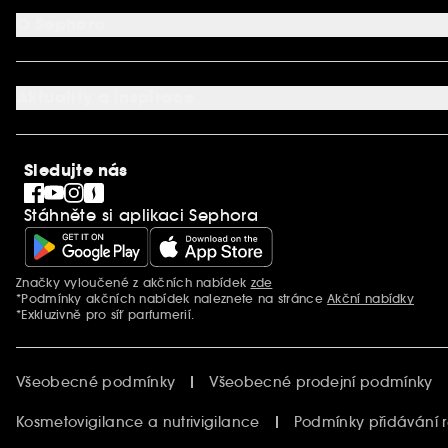
Aplikace SEPHORA
Kontaktujte nás
O Sephora
Věrnostní program
Mapa stránky
Dárková karta SEPHORA
O společnosti Sephora
Služby v prodejnách
Kariéra
Nastavení souborů cookie
Aktuality a inspirace
Společenská odpovědnost
Mezinárodní stránky
SEPHORiA
PRO Team
Clean At Sephora
Sledujte nás
Blog Sephora
Singles´ Day
Stáhněte si aplikaci Sephora
Black Friday
Cyber Monday
Vánoce
Značky vyloučené z akčních nabídek
zde
Další informace
*Podmínky akčních nabídek naleznete na stránce
Akční nabídky
*Exkluzivně pro síť parfumerií.
Všeobecné podmínky
Všeobecné prodejní podmínky
Kosmetovigilance a nutrivigilance
Podmínky přidávání 