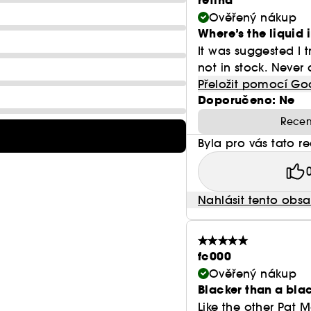
retina
Ověřený nákup
Where’s the liquid in
It was suggested I tr
not in stock. Never a
Přeložit pomocí Go
Doporučeno: Ne
Recen
Byla pro vás tato r
Nahlásit tento obs
fc000
Ověřený nákup
Blacker than a bla
Like the other Pat Mc