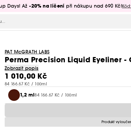
-20% na líčení
up Days! Až
při nákupu nad 690 Kč!
Kód
PAT McGRATH LABS
Perma Precision Liquid Eyeliner - 
Zobrazit popis
1 010,00 Kč
84 166.67 Kč / 100ml
1,2 ml
84 166.67 Kč / 100ml
Produkt vylouče