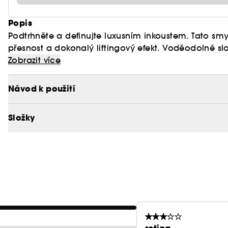
Popis
Podtrhněte a definujte luxusním inkoustem. Tato smy
přesnost a dokonalý liftingový efekt. Voděodolné sl
Nabízí vznešené barevné podání, rychle zasychá a z
Zobrazit více
přenášení a rozmazávání pro luxusní povrch a samet
Návod k použití
Jeho měkký a jemný hrot Flexi-Art nabízí unikátní z
při vytváření elegantních kontur, dokonalého zvýraz
Složky