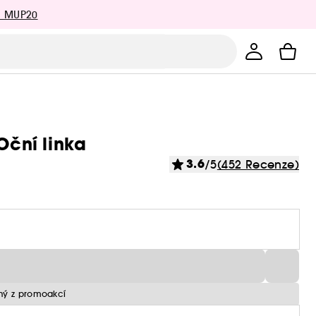
: MUP20
Oční linka
3.6
/5
(452 Recenze)
ný z promoakcí