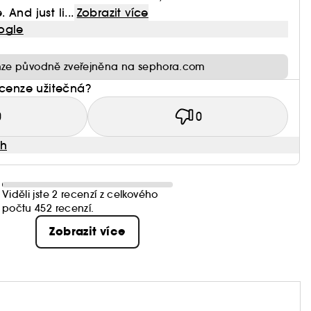
And just li...
Zobrazit více
ogle
ze původně zveřejněna na sephora.com
ecenze užitečná?
0
0
ah
Viděli jste 2 recenzí z celkového
počtu 452 recenzí.
Zobrazit více