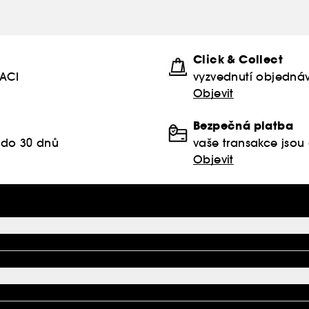
Click & Collect
KACI
vyzvednutí objednáv
Objevit
Bezpečná platba
 do 30 dnů
vaše transakce jso
Objevit