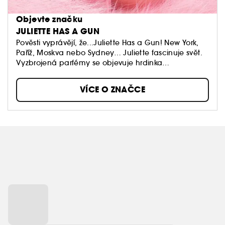
Objevte značku
JULIETTE HAS A GUN
Pověsti vyprávějí, že...Juliette Has a Gun! New York,
Paříž, Moskva nebo Sydney… Juliette fascinuje svět.
Vyzbrojená parfémy se objevuje hrdinka
Shakespearova díla jako moderní můza kolekce vůní
z dílny Romana Ricciho, vnuka slavné návrhářky Niny
VÍCE O ZNAČCE
Ricci. Život je příliš krátký a existuje příliš mnoho
potěšení, říká Juliette. Svůdná zbraň jako metafora
pro parfém, která symbolizuje osvobození žen vůči
mužům.