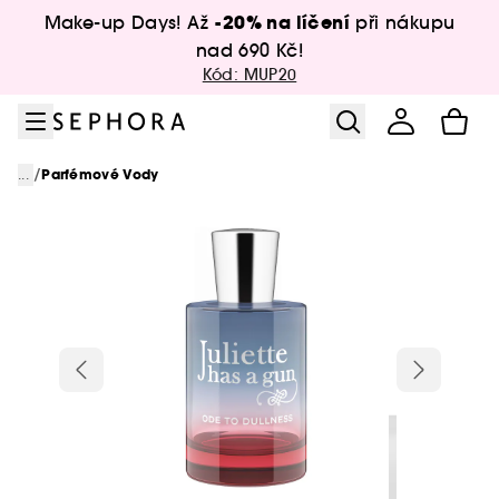
Přejít na menu
Přejít na hlavní obsah
Přejít na zápatí
-20% na líčení
Make-up Days! Až
při nákupu
nad 690 Kč!
Kód: MUP20
/
...
Parfémové Vody