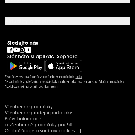
Věrnostní program
Mapa stránky
Dárková karta SEPHORA
O společnosti Sephora
Služby v prodejnách
Kariéra
Nastavení souborů cookie
Aktuality a inspirace
Společenská odpovědnost
Mezinárodní stránky
SEPHORiA
PRO Team
Clean At Sephora
Sledujte nás
Blog Sephora
Singles´ Day
Stáhněte si aplikaci Sephora
Black Friday
Cyber Monday
Vánoce
Značky vyloučené z akčních nabídek
zde
Další informace
*Podmínky akčních nabídek naleznete na stránce
Akční nabídky
*Exkluzivně pro síť parfumerií.
Všeobecné podmínky
Všeobecné prodejní podmínky
Právní informace
a všeobecné podmínky použití
Osobní údaje a soubory cookies