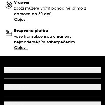
Vrácení
zboží můžete vrátit pohodlně přímo z
domova do 30 dnů
Objevit
Bezpečná platba
vaše transakce jsou chráněny
nejmodernějším zabezpečením
Objevit
Pomoc
FAQ
Podmínky Nabídek
Vaše Sephora
Vrácení produktu
Dodací podmínky
Můj účet
Způsob platby
Aplikace SEPHORA
Kontaktujte nás
O Sephora