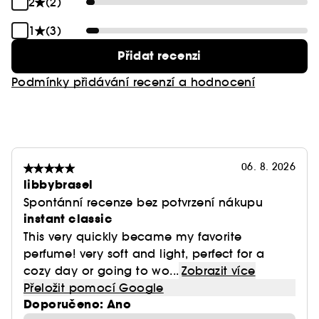
2
(2)
1
(3)
Přidat recenzi
Podmínky přidávání recenzí a hodnocení
06. 8. 2026
libbybrasel
Spontánní recenze bez potvrzení nákupu
instant classic
This very quickly became my favorite
perfume! very soft and light, perfect for a
cozy day or going to wo...
Zobrazit více
Přeložit pomocí Google
Doporučeno: Ano