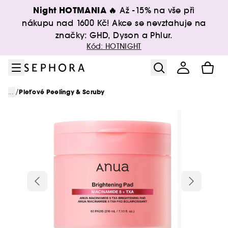
Přejít na menu
Přejít na hlavní obsah
Přejít na zápatí
Night HOTMANIA 🔥
Až -15% na vše při
nákupu nad 1600 Kč! Akce se nevztahuje na
značky: GHD, Dyson a Phlur.
Kód: HOTNIGHT
/
...
Pleťové Peelingy & Scruby