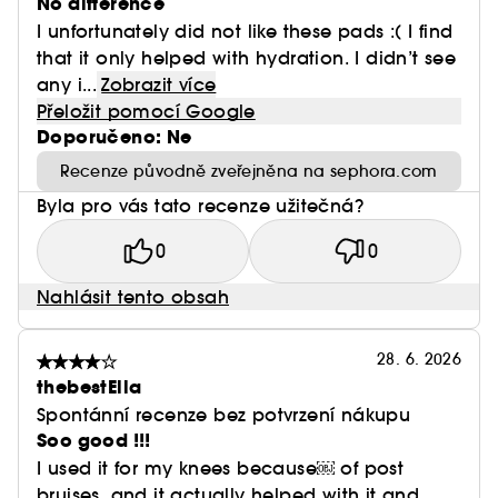
No difference
I unfortunately did not like these pads :( I find
that it only helped with hydration. I didn’t see
any i...
Zobrazit více
Přeložit pomocí Google
Doporučeno: Ne
Recenze původně zveřejněna na sephora.com
Byla pro vás tato recenze užitečná?
0
0
Nahlásit tento obsah
28. 6. 2026
thebestElla
Spontánní recenze bez potvrzení nákupu
Soo good !!!
I used it for my knees because￼ of post
bruises, and it actually helped with it and