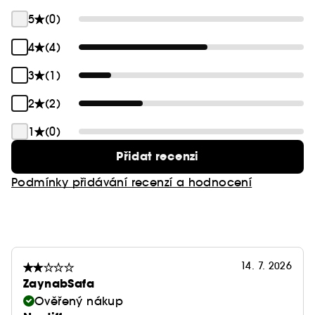
5
(0)
4
(4)
3
(1)
2
(2)
1
(0)
Přidat recenzi
Podmínky přidávání recenzí a hodnocení
14. 7. 2026
ZaynabSafa
Ověřený nákup