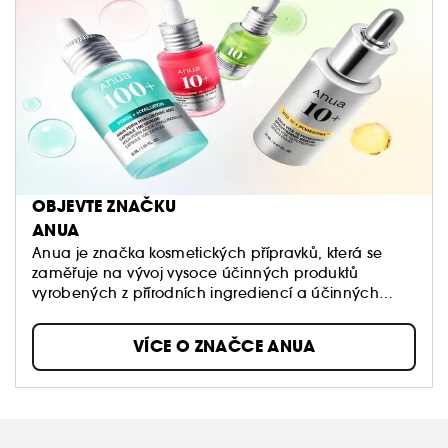
OBJEVTE ZNAČKU
ANUA
Anua je značka kosmetických přípravků, která se
zaměřuje na vývoj vysoce účinných produktů
vyrobených z přírodních ingrediencí a účinných
látek. Naším posláním je řešit problémy s pokožkou
pomocí jemných, ale účinných receptur.
VÍCE O ZNAČCE ANUA
Nasloucháme našim zákazníkům a vyvíjíme
produkty, které přesně odpovídají potřebám pokožky,
s jednoduchými, ale vysoce účinnými recepturami.