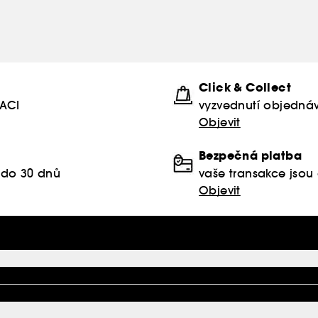
Click & Collect
KACI
vyzvednutí objednáv
Objevit
Bezpečná platba
 do 30 dnů
vaše transakce jso
Objevit