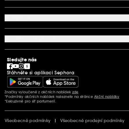
Dodací podmínky
Můj účet
Způsob platby
Aplikace SEPHORA
Kontaktujte nás
O Sephora
Věrnostní program
Mapa stránky
Dárková karta SEPHORA
O společnosti Sephora
Služby v prodejnách
Kariéra
Nastavení souborů cookie
Aktuality a inspirace
Společenská odpovědnost
Mezinárodní stránky
SEPHORiA
PRO Team
Clean At Sephora
Sledujte nás
Blog Sephora
Singles´ Day
Stáhněte si aplikaci Sephora
Black Friday
Cyber Monday
Vánoce
Značky vyloučené z akčních nabídek
zde
Další informace
*Podmínky akčních nabídek naleznete na stránce
Akční nabídky
*Exkluzivně pro síť parfumerií.
Všeobecné podmínky
Všeobecné prodejní podmínky