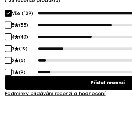
(128 recenze produktu)
Vše (129)
5
(55)
4
(40)
3
(19)
2
(6)
1
(9)
Přidat recenzi
Podmínky přidávání recenzí a hodnocení