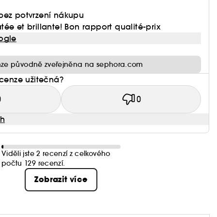
bez potvrzení nákupu
ée et brillante! Bon rapport qualité-prix
ogle
ze původně zveřejněna na sephora.com
ecenze užitečná?
0
0
ah
Viděli jste 2 recenzí z celkového
počtu 129 recenzí.
Zobrazit více