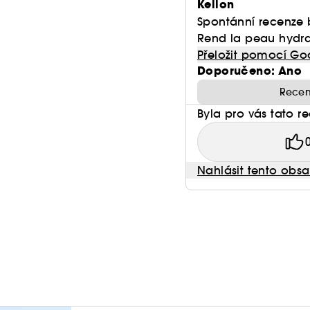
Kellon
Vegan :
Produkty bez složek živočišného původu.
Spontánní recenze 
Rend la peau hydrat
Přeložit pomocí Go
Doporučeno: Ano
Recen
Byla pro vás tato r
Nahlásit tento obs