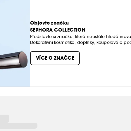
Objevte značku
SEPHORA COLLECTION
Představte si značku, která neustále hledá inova
Dekorativní kosmetika, doplňky, koupelové a peč
úžasných produktů, textur a barev.
Naše dostupné produkty stojí v čele trendů a jsou
VÍCE O ZNAČCE
Dopřejte si volnost vytvářet vlastní styly a měnit