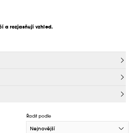
í a rozjasňují vzhled.
i hydrogelovými maskami nové generace. Jsou
Řadit podle
 známky únavy. Tyto masky, obohacené o vitamin C
 vyhlazují a dodávají skutečnou dávku svěžesti pro
Nejnovější