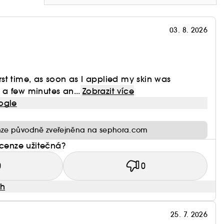
03. 8. 2026
sky. Na pokožce se transformují a po vstřebání
ek: pleť nasycená pečujícími látkami, zářivá, s
first time, as soon as I applied my skin was
ION Masques à transformation
r a few minutes an...
Zobrazit více
ogle
ze původně zveřejněna na sephora.com
ka
ecenze užitečná?
0
0
ah
phora, klikněte
zde
25. 7. 2026