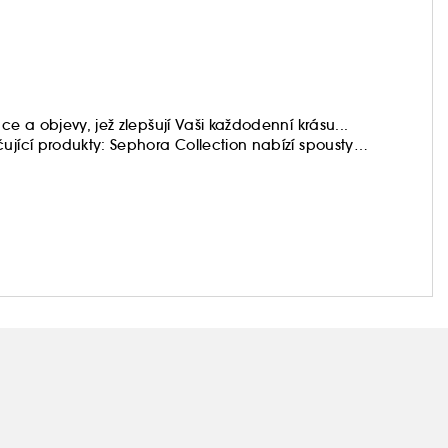
ce a objevy, jež zlepšují Vaši každodenní krásu...
ující produkty: Sephora Collection nabízí spousty
 vždy kvalitní.
 je, když na to budete mít chuť!