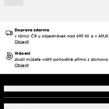
Doprava zdarma
v rámci ČR u objednávek nad 690 Kč a v APLI
Objevit
Vrácení
zboží můžete vrátit pohodlně přímo z domova
Objevit
Pomoc
FAQ
Podmínky Nabídek
Vaše Sephora
Vrácení produktu