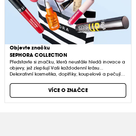
Objevte značku
SEPHORA COLLECTION
Představte si značku, která neustále hledá inovace a
objevy, jež zlepšují Vaši každodenní krásu...
Dekorativní kosmetika, doplňky, koupelové a pečující
produkty: Sephora Collection nabízí spousty
úžasných produktů, textur a barev.
VÍCE O ZNAČCE
Naše dostupné produkty stojí v čele trendů a jsou
vždy kvalitní.
Dopřejte si volnost vytvářet vlastní styly a měnit je,
když na to budete mít chuť!