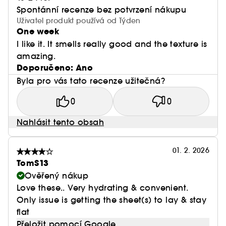
Spontánní recenze bez potvrzení nákupu
Naturality : Produkty vyrobené ze surovin
Uživatel produkt používá od Týden
přírodního původu.
One week
Vegan :
Produkty bez složek živočišného původu.
I like it. It smells really good and the texture is
amazing.
Doporučeno: Ano
Byla pro vás tato recenze užitečná?
0
0
Nahlásit tento obsah
01. 2. 2026
TomS13
Ověřený nákup
Love these.. Very hydrating & convenient.
Only issue is getting the sheet(s) to lay & stay
flat
Přeložit pomocí Google