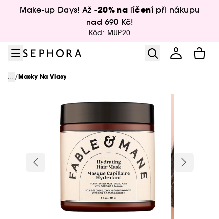
Přejít na menu
Přejít na hlavní obsah
Přejít na zápatí
-20% na líčení
Make-up Days! Až
při nákupu
nad 690 Kč!
Kód: MUP20
/
...
Masky Na Vlasy