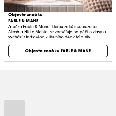
Objevte značku
FABLE & MANE
Značka Fable & Mane, kterou založili sourozenci
Akash a Nikita Mehta, se zaměřuje na péči o vlasy a
vychází z indického kulturního dědictví a síly
ajurvédy. Vychází z rituálů mazání vlasů dětí olejem
a společných chvil strávených vyprávěním příběhů s
Objevte značku FABLE & MANE
babičkou a tyto tradice přetváří do moderní podoby.
Spojením ájurvédských ingrediencí s moderní péčí
vytváří Fable & Mane smyslové vlasové rituály, které
posilují kořínky, chrání vlasová vlákna a obnovují
harmonii mezi vlasy a pokožkou hlavy.