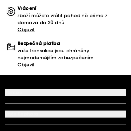
Vrácení
zboží můžete vrátit pohodlně přímo z
domova do 30 dnů
Objevit
Bezpečná platba
vaše transakce jsou chráněny
nejmodernějším zabezpečením
Objevit
Pomoc
FAQ
Podmínky Nabídek
Vaše Sephora
Vrácení produktu
Dodací podmínky
Můj účet
Způsob platby
Aplikace SEPHORA