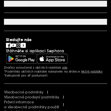
Kontaktujte nás
O Sephora
Věrnostní program
Mapa stránky
Dárková karta SEPHORA
O společnosti Sephora
Služby v prodejnách
Kariéra
Nastavení souborů cookie
Aktuality a inspirace
Společenská odpovědnost
Mezinárodní stránky
SEPHORiA
PRO Team
Clean At Sephora
Sledujte nás
Blog Sephora
Singles´ Day
Stáhněte si aplikaci Sephora
Black Friday
Cyber Monday
Vánoce
Značky vyloučené z akčních nabídek
zde
Další informace
*Podmínky akčních nabídek naleznete na stránce
Akční nabídky
*Exkluzivně pro síť parfumerií.
Všeobecné podmínky
Všeobecné prodejní podmínky
Právní informace
a všeobecné podmínky použití