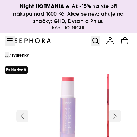
Přejít na menu
Přejít na hlavní obsah
Přejít na zápatí
Night HOTMANIA 🔥
Až -15% na vše při
nákupu nad 1600 Kč! Akce se nevztahuje na
značky: GHD, Dyson a Phlur.
Kód: HOTNIGHT
/
...
Tvářenky
Exkluzivně