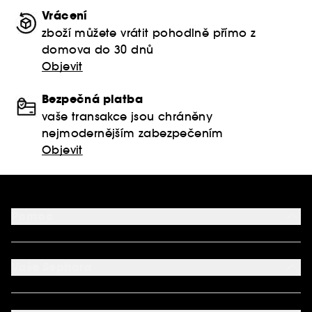
Vrácení
zboží můžete vrátit pohodlně přímo z
domova do 30 dnů
Objevit
Bezpečná platba
vaše transakce jsou chráněny
nejmodernějším zabezpečením
Objevit
Pomoc
FAQ
Podmínky Nabídek
Vaše Sephora
Vrácení produktu
Dodací podmínky
Můj účet
Způsob platby
Aplikace SEPHORA