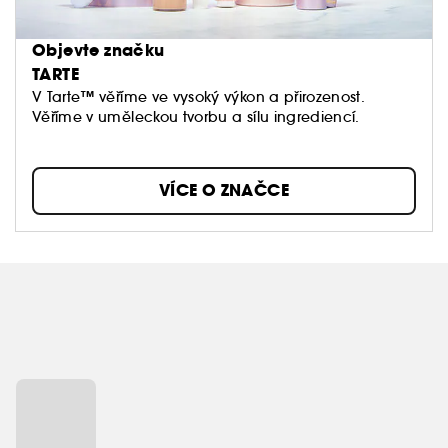
Objevte značku
TARTE
V Tarte™ věříme ve vysoký výkon a přirozenost.
Věříme v uměleckou tvorbu a sílu ingrediencí.
Neděláme kompromisy, pokud jde o to, co si
dáváme na pleť, a vy byste také neměli.
VÍCE O ZNAČCE