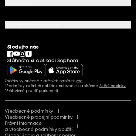
Kontaktujte nás
O Sephora
Věrnostní program
Mapa stránky
Dárková karta SEPHORA
O společnosti Sephora
Služby v prodejnách
Kariéra
Nastavení souborů cookie
Aktuality a inspirace
Společenská odpovědnost
Mezinárodní stránky
SEPHORiA
PRO Team
Clean At Sephora
Sledujte nás
Blog Sephora
Singles´ Day
Stáhněte si aplikaci Sephora
Black Friday
Cyber Monday
Vánoce
Značky vyloučené z akčních nabídek
zde
Další informace
*Podmínky akčních nabídek naleznete na stránce
Akční nabídky
*Exkluzivně pro síť parfumerií.
Všeobecné podmínky
Všeobecné prodejní podmínky
Právní informace
a všeobecné podmínky použití
Osobní údaje a soubory cookies