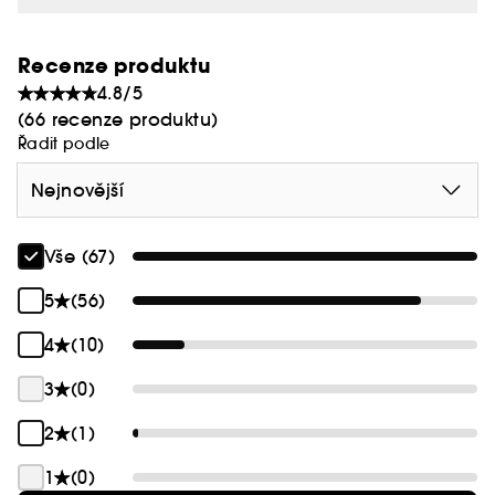
Líčení bez zrcátka: ideální pro rychlé retuše
Makadamiový olej pomáhá vyživovat a
Recenze produktu
hydratovat
4.8/5
(66 recenze produktu)
Řadit podle
Nejnovější
Vše (67)
5
(56)
4
(10)
3
(0)
2
(1)
1
(0)