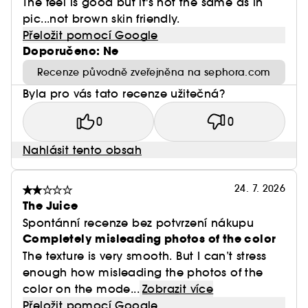
The feel is good but it's not the same as in
pic...not brown skin friendly.
Přeložit pomocí Google
Doporučeno: Ne
Recenze původně zveřejněna na sephora.com
Byla pro vás tato recenze užitečná?
0
0
Nahlásit tento obsah
24. 7. 2026
The Juice
Spontánní recenze bez potvrzení nákupu
Completely misleading photos of the color
The texture is very smooth. But I can’t stress
enough how misleading the photos of the
color on the mode...
Zobrazit více
Přeložit pomocí Google