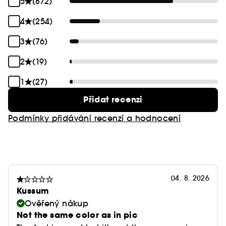
5
(872)
4
(254)
3
(76)
2
(19)
1
(27)
Přidat recenzi
Podmínky přidávání recenzí a hodnocení
04. 8. 2026
Kussum
Ověřený nákup
Not the same color as in pic