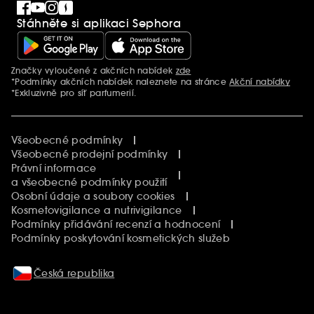
Singles´ Day
Stáhněte si aplikaci Sephora
Black Friday
Cyber Monday
Vánoce
Značky vyloučené z akčních nabídek
zde
Další informace
*Podmínky akčních nabídek naleznete na stránce
Akční nabídky
*Exkluzivně pro síť parfumerií.
Všeobecné podmínky
Všeobecné prodejní podmínky
Právní informace
a všeobecné podmínky použití
Osobní údaje a soubory cookies
Kosmetovigilance a nutrivigilance
Podmínky přidávání recenzí a hodnocení
Podmínky poskytování kosmetických služeb
Česká republika