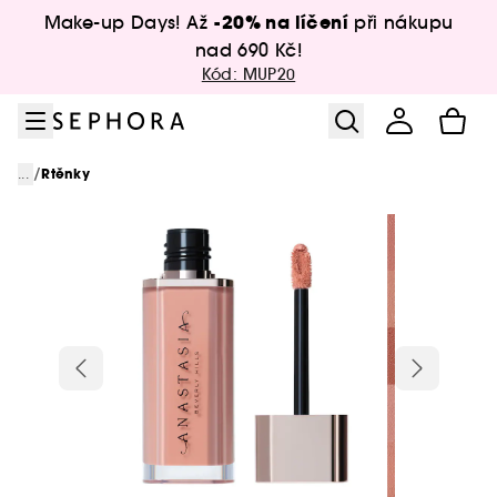
Přejít na menu
Přejít na hlavní obsah
Přejít na zápatí
-20% na líčení
Make-up Days! Až
při nákupu
nad 690 Kč!
Kód: MUP20
/
...
Rtěnky