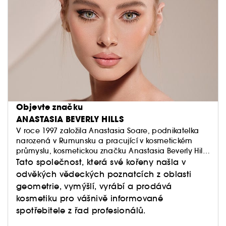
Objevte značku
ANASTASIA BEVERLY HILLS
V roce 1997 založila Anastasia Soare, podnikatelka
narozená v Rumunsku a pracující v kosmetickém
průmyslu, kosmetickou značku Anastasia Beverly Hills
(ABH).
Tato společnost, která své kořeny našla v
odvěkých vědeckých poznatcích z oblasti
geometrie, vymýšlí, vyrábí a prodává
kosmetiku pro vášnivě informované
spotřebitele z řad profesionálů.