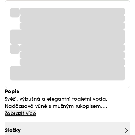
Popis
Svěží, výbušná a elegantní toaletní voda.
Nadčasová vůně s mužným rukopisem.
Pulzující setkání svěžesti citrusu yuzu s kořeněným
Zobrazit více
santalovým dřevem.
Složky