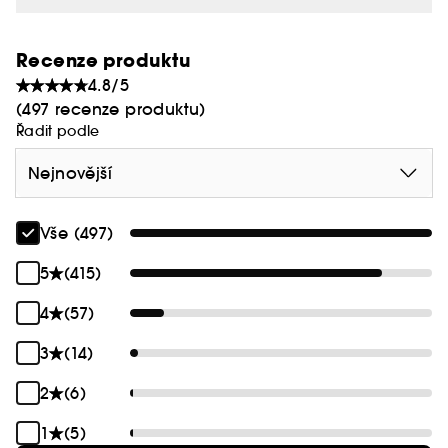
Recenze produktu
4.8/5
(497 recenze produktu)
Řadit podle
Nejnovější
Vše (497)
5
(415)
4
(57)
3
(14)
2
(6)
1
(5)