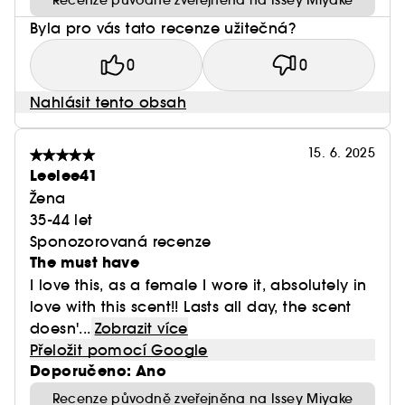
Recenze původně zveřejněna na Issey Miyake
Byla pro vás tato recenze užitečná?
0
0
Nahlásit tento obsah
15. 6. 2025
Leelee41
Žena
35-44 let
Sponozorovaná recenze
The must have
I love this, as a female I wore it, absolutely in
love with this scent!! Lasts all day, the scent
doesn'...
Zobrazit více
Přeložit pomocí Google
Doporučeno: Ano
Recenze původně zveřejněna na Issey Miyake