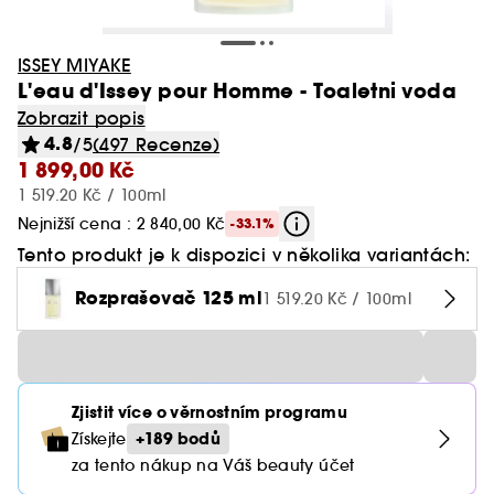
ISSEY MIYAKE
L'eau d'Issey pour Homme - Toaletni voda
Zobrazit popis
4.8
/5
(497 Recenze)
1 899,00 Kč
1 519.20 Kč / 100ml
Nejnižší cena : 2 840,00 Kč
-33.1%
Tento produkt je k dispozici v několika variantách:
Rozprašovač 125 ml
1 519.20 Kč / 100ml
Zjistit více o věrnostním programu
+189 bodů
Získejte
za tento nákup na Váš beauty účet