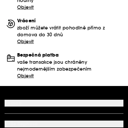
hodiny
Objevit
Vrácení
zboží můžete vrátit pohodlně přímo z
domova do 30 dnů
Objevit
Bezpečná platba
vaše transakce jsou chráněny
nejmodernějším zabezpečením
Objevit
Pomoc
FAQ
Podmínky Nabídek
Vaše Sephora
Vrácení produktu