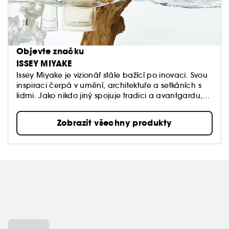
Objevte značku
ISSEY MIYAKE
Issey Miyake je vizionář stále bažící po inovaci. Svou
inspiraci čerpá v umění, architektuře a setkáních s
lidmi. Jako nikdo jiný spojuje tradici a avantgardu,
zdrženlivost a barevnost, přirozenost a kultivovanost,
řemeslo a špičkovou technologii. Issey Miyake
Zobrazit všechny produkty
nepředstavuje styl, nýbrž skutečného tvůrčího
ducha.