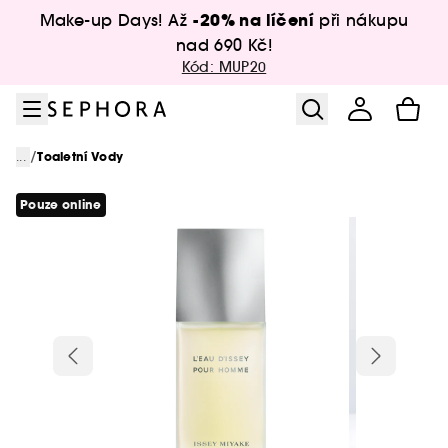
Přejít na menu
Přejít na hlavní obsah
Přejít na zápatí
-20% na líčení
Make-up Days! Až
při nákupu
nad 690 Kč!
Kód: MUP20
/
...
Toaletní Vody
Pouze online