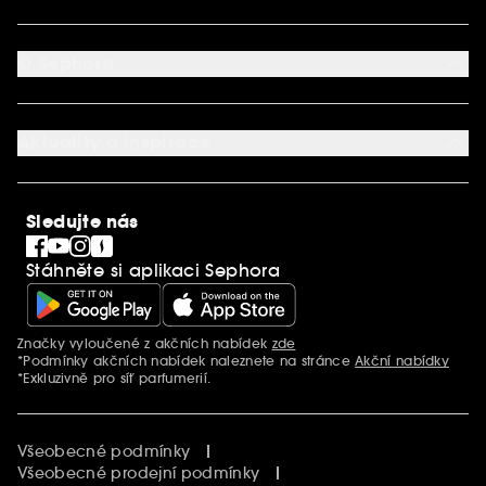
Dodací podmínky
Můj účet
Způsob platby
Aplikace SEPHORA
Kontaktujte nás
O Sephora
Věrnostní program
Mapa stránky
Dárková karta SEPHORA
O společnosti Sephora
Služby v prodejnách
Kariéra
Nastavení souborů cookie
Aktuality a inspirace
Společenská odpovědnost
Mezinárodní stránky
SEPHORiA
PRO Team
Clean At Sephora
Sledujte nás
Blog Sephora
Singles´ Day
Stáhněte si aplikaci Sephora
Black Friday
Cyber Monday
Vánoce
Značky vyloučené z akčních nabídek
zde
Další informace
*Podmínky akčních nabídek naleznete na stránce
Akční nabídky
*Exkluzivně pro síť parfumerií.
Všeobecné podmínky
Všeobecné prodejní podmínky