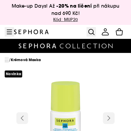
Přejít na menu
Přejít na hlavní obsah
Přejít na zápatí
-20% na líčení
Make-up Days! Až
při nákupu
nad 690 Kč!
Kód: MUP20
/
...
Krémová Maska
Novinka