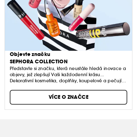
Objevte značku
SEPHORA COLLECTION
Představte si značku, která neustále hledá inovace a
objevy, jež zlepšují Vaši každodenní krásu...
Dekorativní kosmetika, doplňky, koupelové a pečující
produkty: Sephora Collection nabízí spousty
úžasných produktů, textur a barev.
VÍCE O ZNAČCE
Naše dostupné produkty stojí v čele trendů a jsou
vždy kvalitní.
Dopřejte si volnost vytvářet vlastní styly a měnit je,
když na to budete mít chuť!