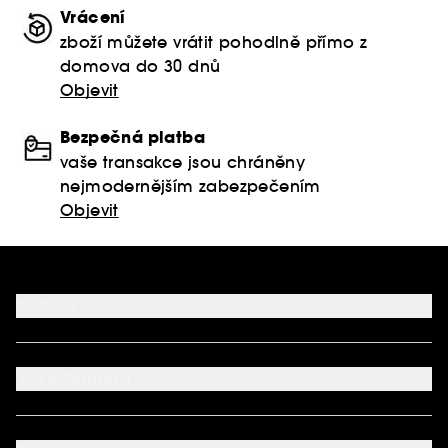
Vrácení
zboží můžete vrátit pohodlně přímo z
domova do 30 dnů
Objevit
Bezpečná platba
vaše transakce jsou chráněny
nejmodernějším zabezpečením
Objevit
Pomoc
FAQ
Podmínky Nabídek
Vaše Sephora
Vrácení produktu
Dodací podmínky
Můj účet
Způsob platby
Aplikace SEPHORA
Kontaktujte nás