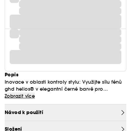
Popis
Inovace v oblasti kontroly stylu: Využijte sílu fénů
ghd helios® v elegantní černé barvě pro
nádherný Blow Dry vzhled. Spolu s koncentrační
Zobrazit více
tryskou vytváří pokročilá interní aerodynamika
silný proud vzduchu, který umožňuje rovnoměrné
Návod k použití
rozložení tepla. Fén ghd helios® je díky na míru
vyrobené technologii Aeroprecis™ hrdinou pro
Složení