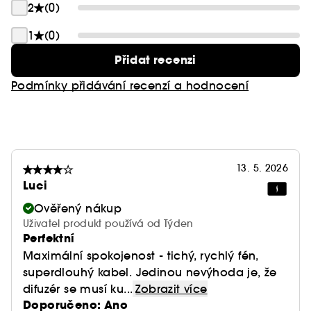
2
(0)
1
(0)
Přidat recenzi
Podmínky přidávání recenzí a hodnocení
13. 5. 2026
Luci
Ověřený nákup
Uživatel produkt používá od Týden
Perfektní
Maximální spokojenost - tichý, rychlý fén,
superdlouhý kabel. Jedinou nevýhoda je, že
difuzér se musí ku...
Zobrazit více
Doporučeno: Ano