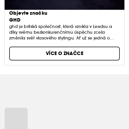
Objevte značku
GHD
ghd je britská společnost, která vznikla v Leedsu a
díky svému bezkonkurenčnímu úspěchu zcela
změnila svět vlasového stylingu. Ať už se jedná o
fény, žehličky na vlasy nebo kulmy - výrobky ghd
ohromují úžasnými výsledky stylingu.
VÍCE O ZNAČCE