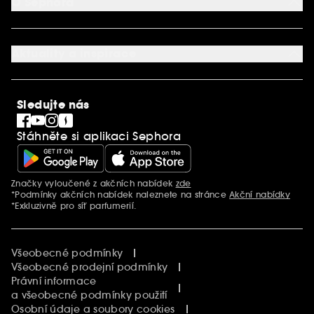
O Sephora
Věrnostní program
Mapa stránky
Dárková karta SEPHORA
O společnosti Sephora
Služby v prodejnách
Kariéra
Nastavení souborů cookie
Aktuality a inspirace
Společenská odpovědnost
Mezinárodní stránky
SEPHORiA
PRO Team
Clean At Sephora
Sledujte nás
Blog Sephora
Singles´ Day
Stáhněte si aplikaci Sephora
Black Friday
Cyber Monday
Vánoce
Značky vyloučené z akčních nabídek
zde
Další informace
*Podmínky akčních nabídek naleznete na stránce
Akční nabídky
*Exkluzivně pro síť parfumerií.
Všeobecné podmínky
Všeobecné prodejní podmínky
Právní informace
a všeobecné podmínky použití
Osobní údaje a soubory cookies