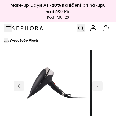
Přejít na menu
Přejít na hlavní obsah
Přejít na zápatí
-20% na líčení
Make-up Days! Až
při nákupu
nad 690 Kč!
Kód: MUP20
/
...
Vysoušeče Vlasů