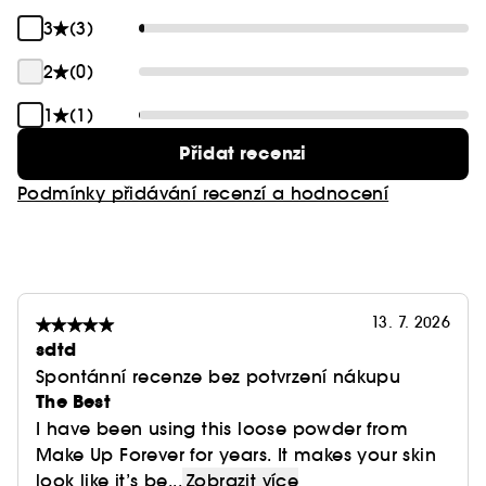
inovativní přípravek zaručuje bezchybný vzhled
Pro optimální výsledek efekt aplikujte pudr
bez nežádoucích jevů: žádná silná vrstva, žádné
štětcem 124 Kabuki Brush.
3
(3)
bílé stopy, žádné zbytky – a především žádné
2
(0)
nežádoucí odlesky. Od rána do večera zcela
přirozeně zkrášluje vaši pleť a přináší dokonalost,
1
(1)
která s vámi projde všemi zkouškami.
Přidat recenzi
Podmínky přidávání recenzí a hodnocení
13. 7. 2026
sdtd
Spontánní recenze bez potvrzení nákupu
The Best
I have been using this loose powder from
Make Up Forever for years. It makes your skin
look like it’s be...
Zobrazit více