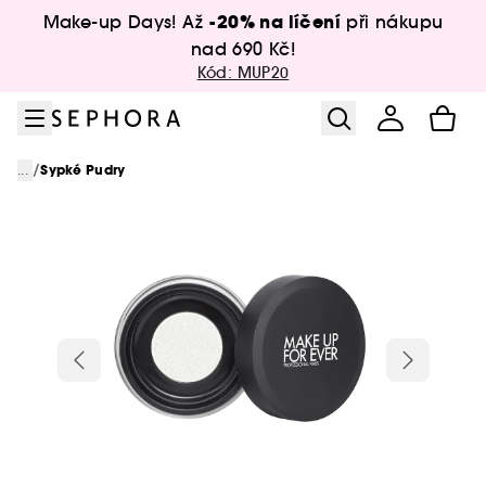
Přejít na menu
Přejít na hlavní obsah
Přejít na zápatí
-20% na líčení
Make-up Days! Až
při nákupu
nad 690 Kč!
Kód: MUP20
/
...
Sypké Pudry