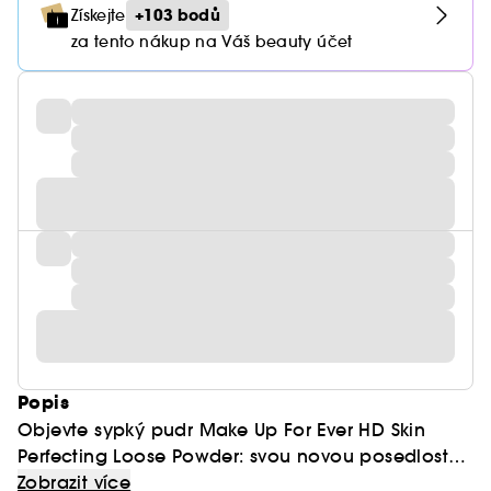
+103 bodů
Získejte
za tento nákup na Váš beauty účet
Popis
Objevte sypký pudr Make Up For Ever HD Skin
Perfecting Loose Powder: svou novou posedlost
pro krásnou pleť!
Ultralehké a vzdušné složení nové generace
Zobrazit více