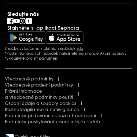
SEPHORiA
PRO Team
Clean At Sephora
Sledujte nás
Blog Sephora
Singles´ Day
Stáhněte si aplikaci Sephora
Black Friday
Cyber Monday
Vánoce
Značky vyloučené z akčních nabídek
zde
Další informace
*Podmínky akčních nabídek naleznete na stránce
Akční nabídky
*Exkluzivně pro síť parfumerií.
Všeobecné podmínky
Všeobecné prodejní podmínky
Právní informace
a všeobecné podmínky použití
Osobní údaje a soubory cookies
Kosmetovigilance a nutrivigilance
Podmínky přidávání recenzí a hodnocení
Podmínky poskytování kosmetických služeb
Česká republika