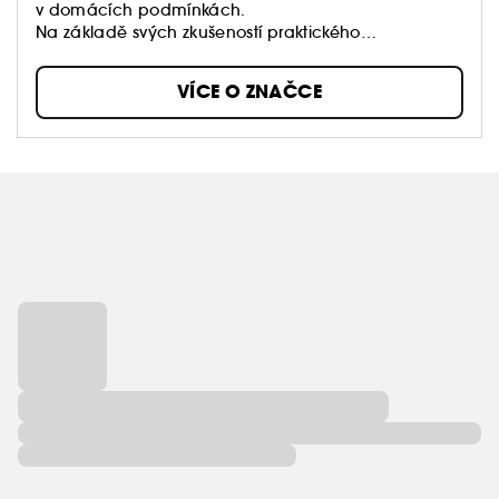
v domácích podmínkách.
Na základě svých zkušeností praktického
dermatologa a výzkumníka rakoviny kůže vyvinul Dr.
Dennis Gross účinné, klinicky ověřené produkty péče
VÍCE O ZNAČCE
o pleť, které řeší širokou škálu kožních problémů.