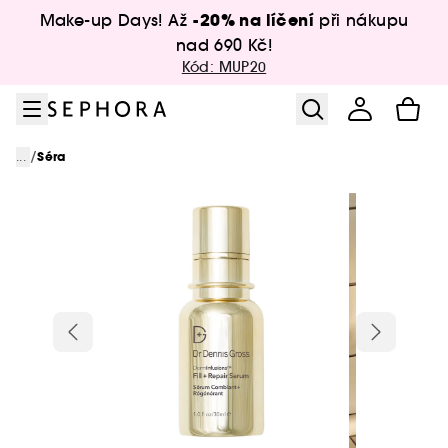
Přejít na menu
Přejít na hlavní obsah
Přejít na zápatí
-20% na líčení
Make-up Days! Až
při nákupu
nad 690 Kč!
Kód: MUP20
/
...
Séra