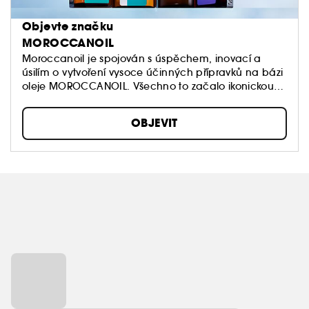
Objevte značku
MOROCCANOIL
Moroccanoil je spojován s úspěchem, inovací a
úsilím o vytvoření vysoce účinných přípravků na bázi
oleje MOROCCANOIL. Všechno to začalo ikonickou
úpravou Moroccanoil Treatment, ze které se vyvinula
celá řada produktů pro péči o vlasy a tělo.
OBJEVIT