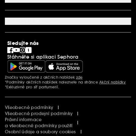
Věrnostní program
Mapa stránky
Dárková karta SEPHORA
O společnosti Sephora
Služby v prodejnách
Kariéra
Nastavení souborů cookie
Aktuality a inspirace
Společenská odpovědnost
Mezinárodní stránky
SEPHORiA
PRO Team
Clean At Sephora
Sledujte nás
Blog Sephora
Singles´ Day
Stáhněte si aplikaci Sephora
Black Friday
Cyber Monday
Vánoce
Značky vyloučené z akčních nabídek
zde
Další informace
*Podmínky akčních nabídek naleznete na stránce
Akční nabídky
*Exkluzivně pro síť parfumerií.
Všeobecné podmínky
Všeobecné prodejní podmínky
Právní informace
a všeobecné podmínky použití
Osobní údaje a soubory cookies