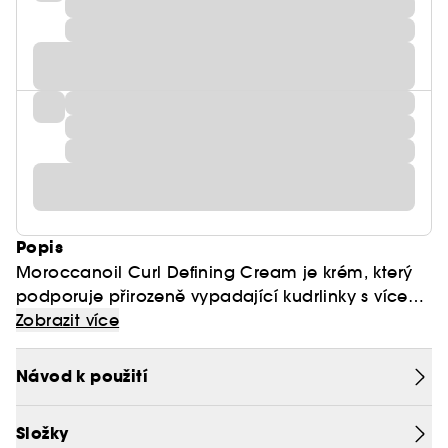
Popis
Moroccanoil Curl Defining Cream je krém, který
podporuje přirozeně vypadající kudrlinky s více
odrazy a pohybem. Výživný vzorec naplněný
Zobrazit více
arganovým olejem pomáhá obnovit pružnost a
hladkost a zároveň zvyšuje tvar a oddělení a
Návod k použití
poskytuje měkké držení.
Složky