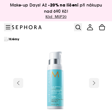
Přejít na menu
Přejít na hlavní obsah
Přejít na zápatí
-20% na líčení
Make-up Days! Až
při nákupu
nad 690 Kč!
Kód: MUP20
/
...
Krémy