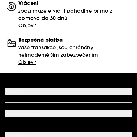
Vrácení
zboží můžete vrátit pohodlně přímo z
domova do 30 dnů
Objevit
Bezpečná platba
vaše transakce jsou chráněny
nejmodernějším zabezpečením
Objevit
Pomoc
FAQ
Podmínky Nabídek
Vaše Sephora
Vrácení produktu
Dodací podmínky
Můj účet
Způsob platby
Aplikace SEPHORA
Kontaktujte nás
O Sephora