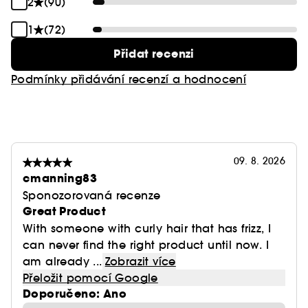
2
(90)
1
(72)
Přidat recenzi
Podmínky přidávání recenzí a hodnocení
09. 8. 2026
cmanning83
Sponozorovaná recenze
Great Product
With someone with curly hair that has frizz, I
can never find the right product until now. I
am already ...
Zobrazit více
Přeložit pomocí Google
Doporučeno: Ano