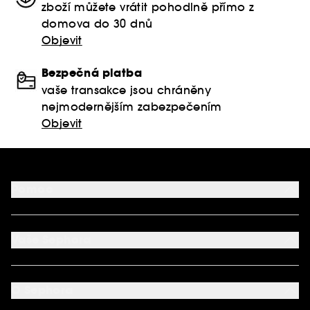
zboží můžete vrátit pohodlně přímo z
domova do 30 dnů
Objevit
Bezpečná platba
vaše transakce jsou chráněny
nejmodernějším zabezpečením
Objevit
Pomoc
FAQ
Podmínky Nabídek
Vaše Sephora
Vrácení produktu
Dodací podmínky
Můj účet
Způsob platby
Aplikace SEPHORA
Kontaktujte nás
O Sephora
Věrnostní program
Mapa stránky
Dárková karta SEPHORA