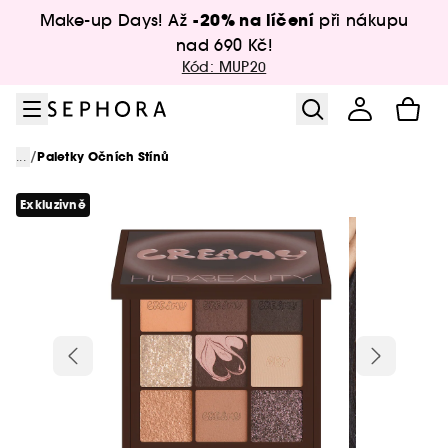
Přejít na menu
Přejít na hlavní obsah
Přejít na zápatí
-20% na líčení
Make-up Days! Až
při nákupu
nad 690 Kč!
Kód: MUP20
/
...
Paletky Očních Stínů
Exkluzivně