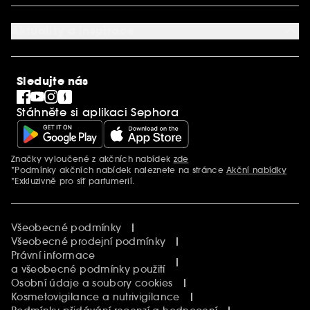
O společnosti Sephora
Služby v prodejnách
Kariéra
Nastavení souborů cookie
Aktuality a inspirace
Společenská odpovědnost
Mezinárodní stránky
SEPHORiA
PRO Team
Clean At Sephora
Sledujte nás
Blog Sephora
Singles´ Day
Stáhněte si aplikaci Sephora
Black Friday
Cyber Monday
Vánoce
Značky vyloučené z akčních nabídek
zde
Další informace
*Podmínky akčních nabídek naleznete na stránce
Akční nabídky
*Exkluzivně pro síť parfumerií.
Všeobecné podmínky
Všeobecné prodejní podmínky
Právní informace
a všeobecné podmínky použití
Osobní údaje a soubory cookies
Kosmetovigilance a nutrivigilance