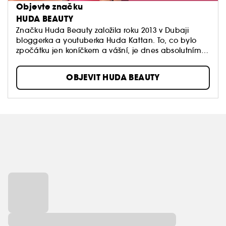
Objevte značku
HUDA BEAUTY
Značku Huda Beauty založila roku 2013 v Dubaji
bloggerka a youtuberka Huda Kattan. To, co bylo
zpočátku jen koníčkem a vášní, je dnes absolutním
fenoménem.
OBJEVIT HUDA BEAUTY
Celý svět uchvátily paletky očních stínů a tekuté
rtěnky Liquid Matte Huda Beauty. Vyzkoušet byste
měli také dnes již ikonické paletky rozjasňovačů 3D
Highligter Palette. "Krása může změnit způsob, jakým
se ženy vnímají. Věřím, že sebevědomá žena může
dobýt celý svět!" Huda Kattan.