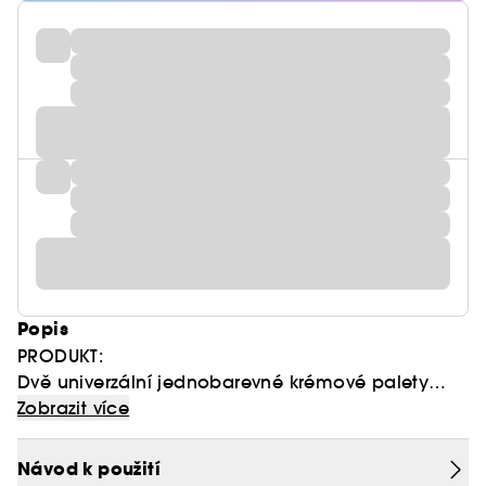
Popis
PRODUKT:
Dvě univerzální jednobarevné krémové palety
složené z inovativních a mimořádně
Zobrazit více
pigmentovaných metalických, mramorovaných a
krémových pudrových očních stínů, které se
Návod k použití