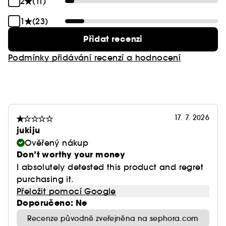
2
(11)
DOPLŇUJÍCÍ INORMACE:
Dejte svému vzhledu tón! Naše krémové palety v
1
(23)
barvách Neutrals Brown a Greige jsou navrženy
Přidat recenzi
tak, aby se hodily ke všem typům pleti. S těmito
univerzálními, snadno použitelnými krémovými
Podmínky přidávání recenzí a hodnocení
stíny, které dodají očím hloubku a definici,
vytvoříte neomezené množství stylů bez ohledu
na své zkušenosti s líčením.
SILNÉ STRÁNKY:
17. 7. 2026
-\tInovativní a intenzivně pigmentované textury
jukiju
-\tOriginální a elegantní barvy
Ověřený nákup
-\tSnadné roztírání a vrstvení
Don’t worthy your money
-\tBez usazování
I absolutely detested this product and regret
-\tSnadno přenosný formát
purchasing it.
Přeložit pomocí Google
Doporučeno: Ne
Recenze původně zveřejněna na sephora.com