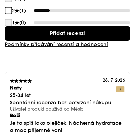
2
(1)
1
(0)
Přidat recenzi
Podmínky přidávání recenzí a hodnocení
26. 7. 2026
Naty
25-34 let
Spontánní recenze bez potvrzení nákupu
Uživatel produkt používá od Měsíc
Boží
Je to spíš jako olejíček. Nádherná hydratace
a moc příjemně voní.