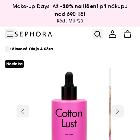
Přejít na menu
Přejít na hlavní obsah
Přejít na zápatí
-20% na líčení
Make-up Days! Až
při nákupu
nad 690 Kč!
Kód: MUP20
/
...
Vlasové Oleje A Séra
Novinka