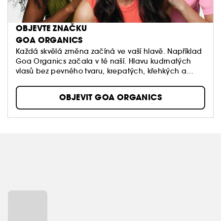
OBJEVTE ZNAČKU
GOA ORGANICS
Každá skvělá změna začíná ve vaší hlavě. Například
Goa Organics začala v té naší. Hlavu kudrnatých
vlasů bez pevného tvaru, krepatých, křehkých a
lámavých. Řekněme, že za sebou máme složitý
vztah. Pravděpodobně víte, o čem mluvíme. Ale taky
OBJEVIT GOA ORGANICS
jsme měli jasnou představu: vytvářet produkty, které
nepoškozují naše vlasy ani naši planetu.
Rozčesávejte opatrně. Vyzkoušejte nás, protože pak
společně budeme šťastně až do smrti.