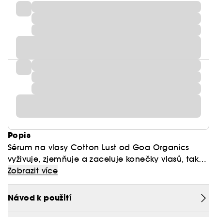
Popis
Sérum na vlasy Cotton Lust od Goa Organics
vyživuje, zjemňuje a zaceluje konečky vlasů, takže
jsou hebčí a lesklejší než kdykoli předtím. Rychle
Zobrazit více
se vstřebávající, nemastné složení obohacené o
směs 5 přírodních účinných látek hydratuje a
Návod k použití
oživuje vlasy;