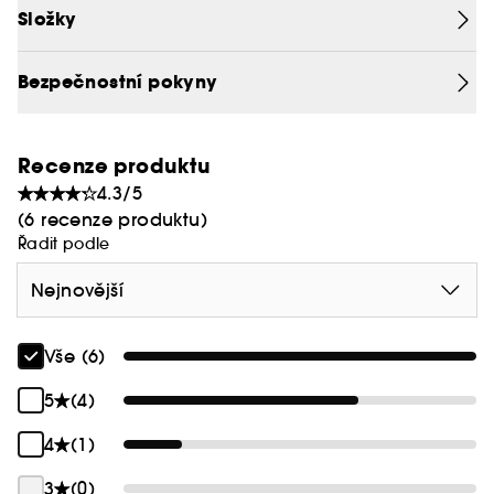
Složky
Bezpečnostní pokyny
Recenze produktu
4.3/5
(6 recenze produktu)
Řadit podle
Nejnovější
Vše (6)
5
(4)
4
(1)
3
(0)