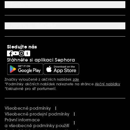
Aplikace SEPHORA
Kontaktujte nás
O Sephora
Věrnostní program
Mapa stránky
Dárková karta SEPHORA
O společnosti Sephora
Služby v prodejnách
Kariéra
Nastavení souborů cookie
Aktuality a inspirace
Společenská odpovědnost
Mezinárodní stránky
SEPHORiA
PRO Team
Clean At Sephora
Sledujte nás
Blog Sephora
Singles´ Day
Stáhněte si aplikaci Sephora
Black Friday
Cyber Monday
Vánoce
Značky vyloučené z akčních nabídek
zde
Další informace
*Podmínky akčních nabídek naleznete na stránce
Akční nabídky
*Exkluzivně pro síť parfumerií.
Všeobecné podmínky
Všeobecné prodejní podmínky
Právní informace
a všeobecné podmínky použití