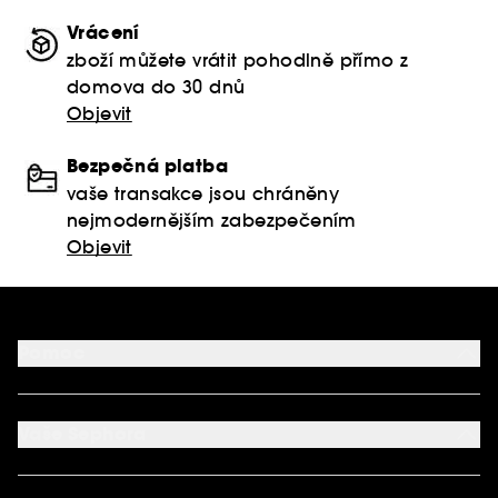
Vrácení
zboží můžete vrátit pohodlně přímo z
domova do 30 dnů
Objevit
Bezpečná platba
vaše transakce jsou chráněny
nejmodernějším zabezpečením
Objevit
Pomoc
FAQ
Podmínky Nabídek
Vaše Sephora
Vrácení produktu
Dodací podmínky
Můj účet
Způsob platby