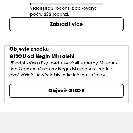
Viděli jste 2 recenzí z celkového
počtu 222 recenzí.
Zobrazit více
Objevte značku
GISOU od Negin Mirsalehi
Přírodní krása díky medu ze včelí zahrady Mirsalehi
Bee Garden. Gisou by Negin Mirsalehi se zrodil z
dvojí vášně: ke včelařství a ke krásám přírody.
Značka, která navazuje na tradici šesti generací
včelařů, vytváří jedinečné produkty péče o vlasy,
Objevit GISOU
včetně šamponů, masek na vlasy a vlasových olejů,
které jsou složeny z cenných surovin vypěstovaných
a sklizených ekologicky odpovědným způsobem ve
včelí zahradě Mirsalehi Bee Garden. Produkty Gisou
péče o vlasy na bázi medu vyživují, hydratují a
posilují vlasy a pokožku hlavy.