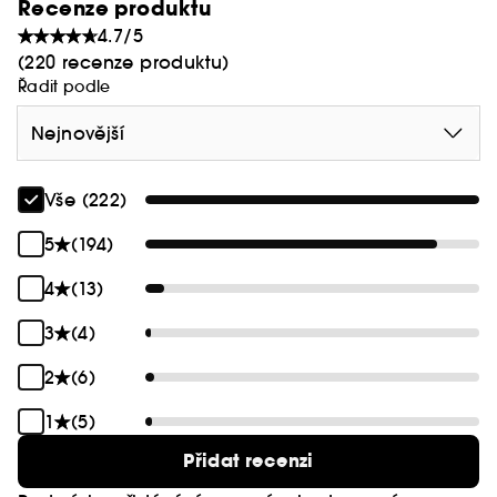
Recenze produktu
4.7/5
(220 recenze produktu)
Řadit podle
Nejnovější
Vše (222)
5
(194)
4
(13)
3
(4)
2
(6)
1
(5)
Přidat recenzi