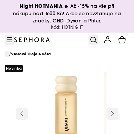
Přejít na menu
Přejít na hlavní obsah
Přejít na zápatí
Night HOTMANIA 🔥
Až -15% na vše při
nákupu nad 1600 Kč! Akce se nevztahuje na
značky: GHD, Dyson a Phlur.
Kód: HOTNIGHT
/
...
Vlasové Oleje A Séra
Novinka