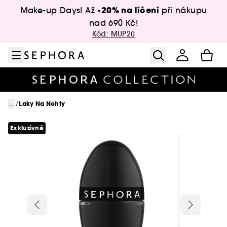
Přejít na menu
Přejít na hlavní obsah
Přejít na zápatí
-20% na líčení
Make-up Days! Až
při nákupu
nad 690 Kč!
Kód: MUP20
/
...
Laky Na Nehty
Exkluzivně