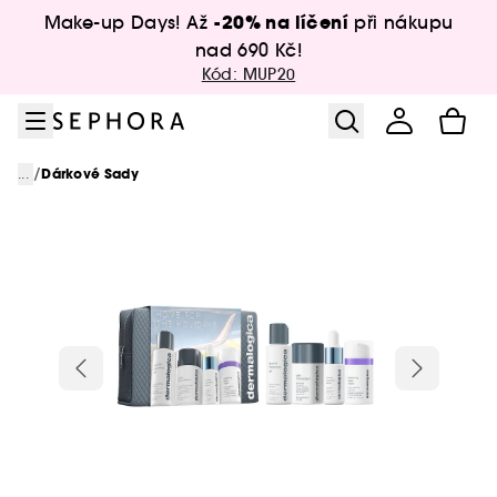
Přejít na menu
Přejít na hlavní obsah
Přejít na zápatí
-20% na líčení
Make-up Days! Až
při nákupu
nad 690 Kč!
Kód: MUP20
/
...
Dárkové Sady