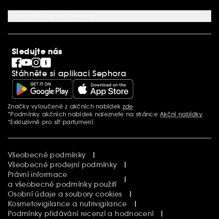
Služby v prodejnách
Kariéra
Nastavení souborů cookie
Aktuality a inspirace
Společenská odpovědnost
Mezinárodní stránky
SEPHORiA
PRO Team
Clean At Sephora
Sledujte nás
Blog Sephora
Singles´ Day
Stáhněte si aplikaci Sephora
Black Friday
Cyber Monday
Vánoce
Značky vyloučené z akčních nabídek
zde
Další informace
*Podmínky akčních nabídek naleznete na stránce
Akční nabídky
*Exkluzivně pro síť parfumerií.
Všeobecné podmínky
Všeobecné prodejní podmínky
Právní informace
a všeobecné podmínky použití
Osobní údaje a soubory cookies
Kosmetovigilance a nutrivigilance
Podmínky přidávání recenzí a hodnocení