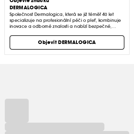
Objevte značku
DERMALOGICA
Společnost Dermalogica, která se již téměř 40 let
specializuje na profesionální péči o pleť, kombinuje
inovace a odborné znalosti a nabízí bezpečné,
účinné a personalizované receptury, které viditelně
zlepšují zdraví pokožky.
Objevit DERMALOGICA