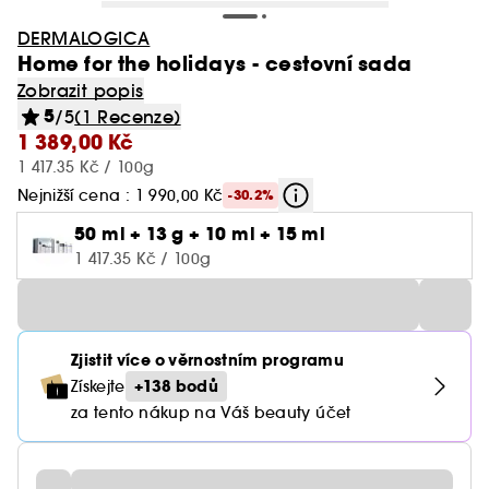
DERMALOGICA
Home for the holidays - cestovní sada
Zobrazit popis
5
/5
(1 Recenze)
1 389,00 Kč
1 417.35 Kč / 100g
Nejnižší cena : 1 990,00 Kč
-30.2%
50 ml + 13 g + 10 ml + 15 ml
1 417.35 Kč / 100g
Zjistit více o věrnostním programu
+138 bodů
Získejte
za tento nákup na Váš beauty účet