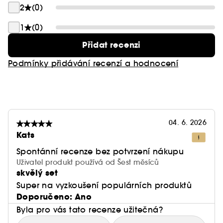
2
(0)
1
(0)
Přidat recenzi
Podmínky přidávání recenzí a hodnocení
04. 6. 2026
Kats
Spontánní recenze bez potvrzení nákupu
Uživatel produkt používá od Šest měsíců
skvělý set
Super na vyzkoušení populárních produktů
Doporučeno: Ano
Byla pro vás tato recenze užitečná?