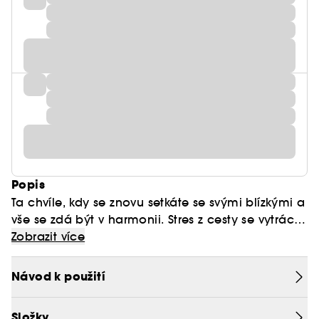
Popis
Ta chvíle, kdy se znovu setkáte se svými blízkými a
vše se zdá být v harmonii. Stres z cesty se vytrácí
a vrací se klid a harmonie domova.
Zobrazit více
Návod k použití
Vaše základní rutinní péče, kterou si můžete vzít
všude s sebou, v exkluzivní sadě Dermalogica, se
Složky