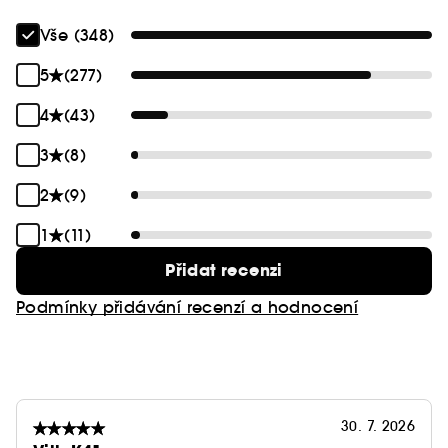
Vše (348)
5
(277)
4
(43)
3
(8)
2
(9)
1
(11)
Přidat recenzi
Podmínky přidávání recenzí a hodnocení
30. 7. 2026