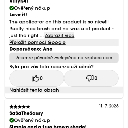
VillyK41
Ověřený nákup
Love it!
The applicator on this product is so nice!!!
Really nice brush and no waste of product -
just the right ...
Zobrazit více
Přeložit pomocí Google
Doporučeno: Ano
Recenze původně zveřejněna na sephora.com
Byla pro vás tato recenze užitečná?
0
0
Nahlásit tento obsah
11. 7. 2026
SaSaTheSassy
Ověřený nákup
Simple and a true brown shade!