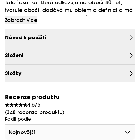
Tato řasenka, která odkazuje na obočí 80. let,
tvaruje obočí, dodává mu objem a definici a má
lehkou konzistenci a nezanechává efekt
Zobrazit více
slepených obočí.
Brow 1980 se snadno používá a dodává obočím
přirozený a plný vzhled, který vydrží, aniž by
Návod k použití
vytvářel efekt lepkavosti nebo zanechával zbytky.
Vegan :
Produkty bez složek živočišného původu.
Složení
Chcete-li se dozvědět více o programu Clean at
Sephora, klikněte
zde
Složky
Recenze produktu
4.6/5
(348 recenze produktu)
Řadit podle
Nejnovější