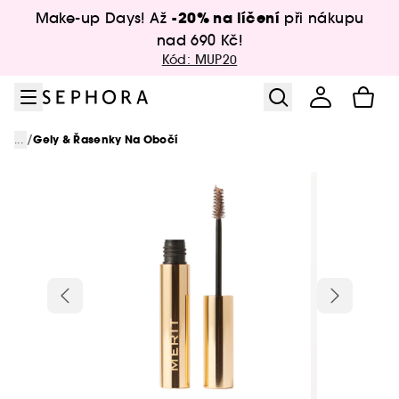
Přejít na menu
Přejít na hlavní obsah
Přejít na zápatí
-20% na líčení
Make-up Days! Až
při nákupu
nad 690 Kč!
Kód: MUP20
/
...
Gely & Řasenky Na Obočí