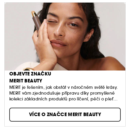
OBJEVTE ZNAČKU
MERIT BEAUTY
MERIT je řešením, jak obstát v náročném světě krásy.
MERIT vám zjednodušuje přípravu díky promyšlené
kolekci základních produktů pro líčení, péči o pleť
a parfémů, které jsou navrženy pro snadné
každodenní použití – jsou to produkty, které budete
VÍCE O ZNAČCE MERIT BEAUTY
používat každý den a které vám budou sloužit po
dlouhá léta.