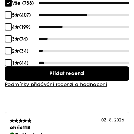
Vše (758)
5
(407)
4
(199)
3
(74)
2
(34)
1
(44)
Přidat recenzi
Podmínky přidávání recenzí a hodnocení
02. 8. 2026
chris118