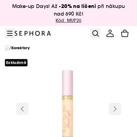
Přejít na menu
Přejít na hlavní obsah
Přejít na zápatí
-20% na líčení
Make-up Days! Až
při nákupu
nad 690 Kč!
Kód: MUP20
/
...
Korektory
Exkluzivně