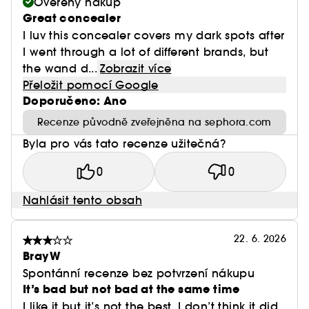
Ověřený nákup
Great concealer
I luv this concealer covers my dark spots after
I went through a lot of different brands, but
the wand d...
Zobrazit více
Přeložit pomocí Google
Doporučeno: Ano
Recenze původně zveřejněna na sephora.com
Byla pro vás tato recenze užitečná?
0
0
Nahlásit tento obsah
22. 6. 2026
BrayW
Spontánní recenze bez potvrzení nákupu
It’s bad but not bad at the same time
I like it but it’s not the best. I don’t think it did