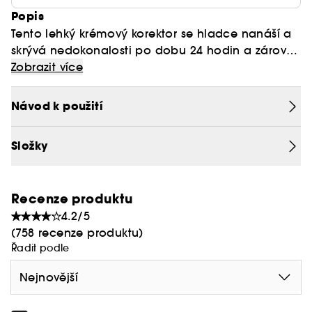
Popis
Tento lehký krémový korektor se hladce nanáší a
skrývá nedokonalosti po dobu 24 hodin a zároveň
redukuje tmavé kruhy pod očima díky směsi
Naše voděodolné složení odstraňuje známky
Zobrazit více
vyplňující a hydratační kyseliny hyaluronové,
únavy a nedokonalostí a zároveň dodává
extraktu z listů aloe, extraktu ze semen daikonu a
přirozený lesk pro bezchybný vzhled.
Návod k použití
skvalenu.
Složky
Recenze produktu
4.2/5
(758 recenze produktu)
Řadit podle
Nejnovější