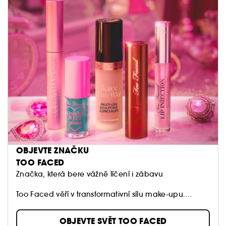
OBJEVTE ZNAČKU
TOO FACED
Značka, která bere vážně líčení i zábavu
Too Faced věří v transformativní sílu make-upu.
Podporujeme ženy, aby byly sebevědomé, kreativní,
svobodné a nebály se snít o velkých věcech.
OBJEVTE SVĚT TOO FACED
Používáme nejinovativnější ingredience k vytváření