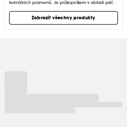
termálních pramenů. Je průkopníkem v oblasti péče
o pleť od roku 1952 od objevu blahodárných účinků
komplexu Life Plankton™, který je obsažen ve všech
Zobrazit všechny produkty
produktech značky Biotherm.
Tato unikátní ingredience přináší pleti neuvěřitelné
regenerační účinky. Díky tomu může značka
nabídnout ženám i mužům produkty péče o pleť i
tělo pro zdravou a aktivní krásu.