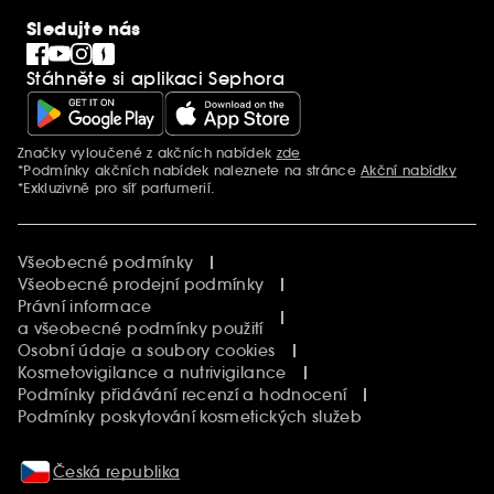
Clean At Sephora
Sledujte nás
Blog Sephora
Singles´ Day
Stáhněte si aplikaci Sephora
Black Friday
Cyber Monday
Vánoce
Značky vyloučené z akčních nabídek
zde
Další informace
*Podmínky akčních nabídek naleznete na stránce
Akční nabídky
*Exkluzivně pro síť parfumerií.
Všeobecné podmínky
Všeobecné prodejní podmínky
Právní informace
a všeobecné podmínky použití
Osobní údaje a soubory cookies
Kosmetovigilance a nutrivigilance
Podmínky přidávání recenzí a hodnocení
Podmínky poskytování kosmetických služeb
Česká republika