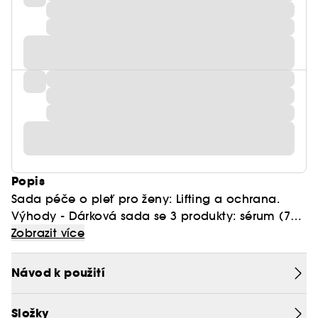
Popis
Sada péče o pleť pro ženy: Lifting a ochrana.
Výhody - Dárková sada se 3 produkty: sérum (7
ml), denní krém (50 ml) a oční krém (5 ml) -
Zobrazit více
Komplexní anti-aging péče s ochranou SPF 30 -
Pro všechny typy pleti. Co dělá tento produkt
Návod k použití
výjimečným? Sada kombinuje regenerační sílu
Life Plankton™, liftingující účinek kolagenových
Složky