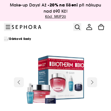
Přejít na menu
Přejít na hlavní obsah
Přejít na zápatí
-20% na líčení
Make-up Days! Až
při nákupu
nad 690 Kč!
Kód: MUP20
/
...
Dárkové Sady