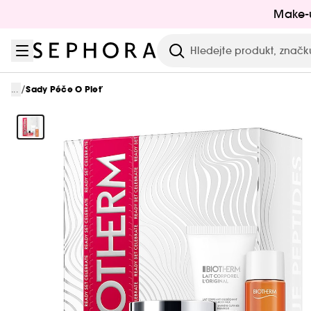
Přejít na menu
Přejít na hlavní obsah
Přejít na zápatí
Make-
Hledat
/
...
Sady Péče O Pleť