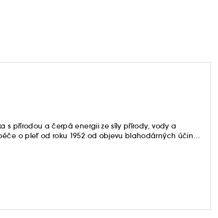
 s přírodou a čerpá energii ze síly přírody, vody a
péče o pleť od roku 1952 od objevu blahodárných účinků
všech produktech značky Biotherm.
telné regenerační účinky. Díky tomu může značka
 tělo pro zdravou a aktivní krásu.