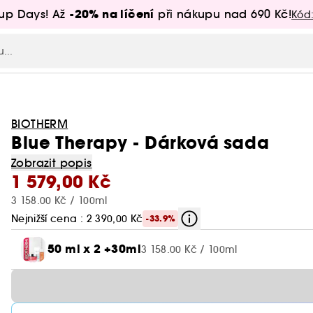
-20% na líčení
up Days! Až
při nákupu nad 690 Kč!
Kód
BIOTHERM
Blue Therapy - Dárková sada
Zobrazit popis
1 579,00 Kč
3 158.00 Kč / 100ml
Nejnižší cena : 2 390,00 Kč
-33.9%
50 ml x 2 +30ml
3 158.00 Kč / 100ml