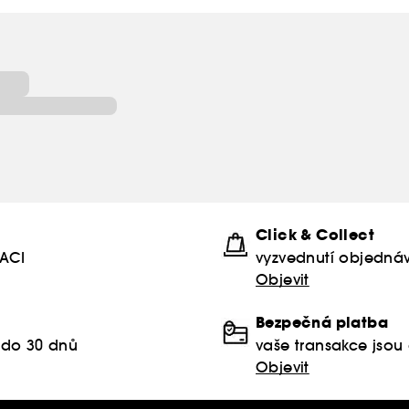
Click & Collect
KACI
vyzvednutí objednáv
Objevit
Bezpečná platba
 do 30 dnů
vaše transakce jso
Objevit