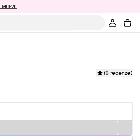
: MUP20
(0 recenze)