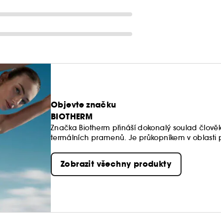
Objevte značku
BIOTHERM
Značka Biotherm přináší dokonalý soulad člověka
termálních pramenů. Je průkopníkem v oblasti 
komplexu Life Plankton™, který je obsažen ve 
Tato unikátní ingredience přináší pleti neuvěři
Zobrazit všechny produkty
nabídnout ženám i mužům produkty péče o pleť i