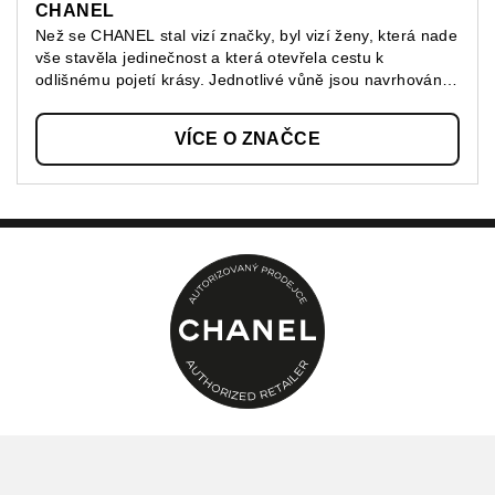
CHANEL
Než se CHANEL stal vizí značky, byl vizí ženy, která nade
vše stavěla jedinečnost a která otevřela cestu k
odlišnému pojetí krásy. Jednotlivé vůně jsou navrhovány
jako oděv, který každý nosí po svém, přípravky péče o
pleť jsou myšleny jako nástroj sebevyjádření a make-up
VÍCE O ZNAČCE
je vnímán jako vyjádření síly, stejně proměnlivé jako
barvy, textury a finiše jeho produktů. CHANEL tak vybízí
ke kreativitě, která je vždy správná, neboť se pokaždé
dokonale přizpůsobí jednotlivci.