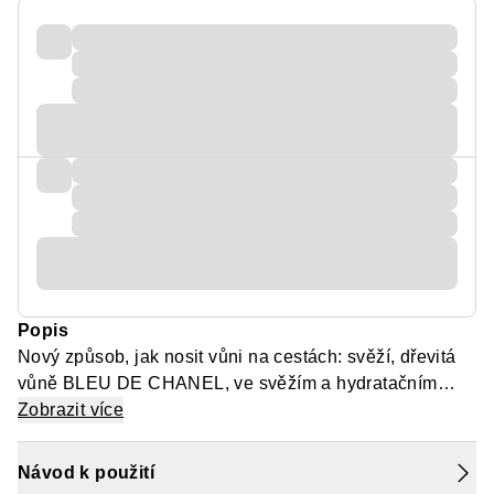
Popis
Nový způsob, jak nosit vůni na cestách: svěží, dřevitá
vůně BLEU DE CHANEL, ve svěžím a hydratačním
parfémovaném tělovém spreji. Plný extraktu z
Zobrazit více
japonských zelených citrusů, aktivní složkou vyvinutou
společností CHANEL, All-Over Spray pomáhá udržovat
Návod k použití
pokožku v pohodlí a hydratovanou. Lehká mlha