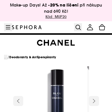
Přejít na menu
Přejít na hlavní obsah
Přejít na zápatí
-20% na líčení
Make-up Days! Až
při nákupu
nad 690 Kč!
Kód: MUP20
/
...
Deodoranty & Antiperspiranty