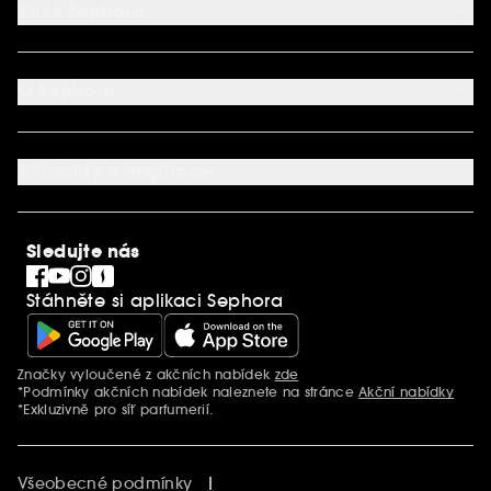
Vaše Sephora
Vrácení produktu
Dodací podmínky
Můj účet
Způsob platby
Aplikace SEPHORA
Kontaktujte nás
O Sephora
Věrnostní program
Mapa stránky
Dárková karta SEPHORA
O společnosti Sephora
Služby v prodejnách
Kariéra
Nastavení souborů cookie
Aktuality a inspirace
Společenská odpovědnost
Mezinárodní stránky
SEPHORiA
PRO Team
Clean At Sephora
Sledujte nás
Blog Sephora
Singles´ Day
Stáhněte si aplikaci Sephora
Black Friday
Cyber Monday
Vánoce
Značky vyloučené z akčních nabídek
zde
Další informace
*Podmínky akčních nabídek naleznete na stránce
Akční nabídky
*Exkluzivně pro síť parfumerií.
Všeobecné podmínky