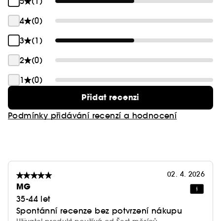
5
(1)
4
(0)
3
(1)
2
(0)
1
(0)
Přidat recenzi
Podmínky přidávání recenzí a hodnocení
02. 4. 2026
MG
35-44 let
Spontánní recenze bez potvrzení nákupu