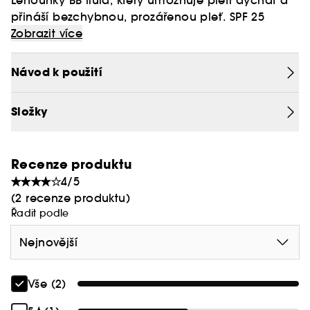
Lehounký BB fluid, který umožňuje pleti dýchat a
přináší bezchybnou, prozářenou pleť. SPF 25
Zobrazit více
Návod k použití
Složky
Recenze produktu
4/5
(2 recenze produktu)
Řadit podle
Nejnovější
Vše (2)