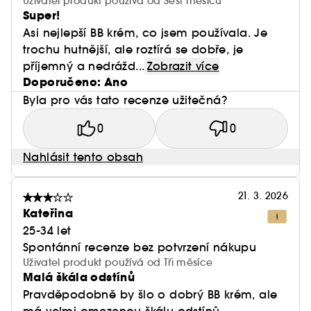
Uživatel produkt používá od Šest měsíců
Super!
Asi nejlepší BB krém, co jsem používala. Je
trochu hutnější, ale roztírá se dobře, je
příjemný a nedrážd...
Zobrazit více
Doporučeno: Ano
Byla pro vás tato recenze užitečná?
0
0
Nahlásit tento obsah
21. 3. 2026
Kateřina
25-34 let
Spontánní recenze bez potvrzení nákupu
Uživatel produkt používá od Tři měsíce
Malá škála odstínů
Pravděpodobně by šlo o dobrý BB krém, ale