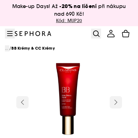
Přejít na menu
Přejít na hlavní obsah
Přejít na zápatí
-20% na líčení
Make-up Days! Až
při nákupu
nad 690 Kč!
Kód: MUP20
/
...
BB Krémy & CC Krémy