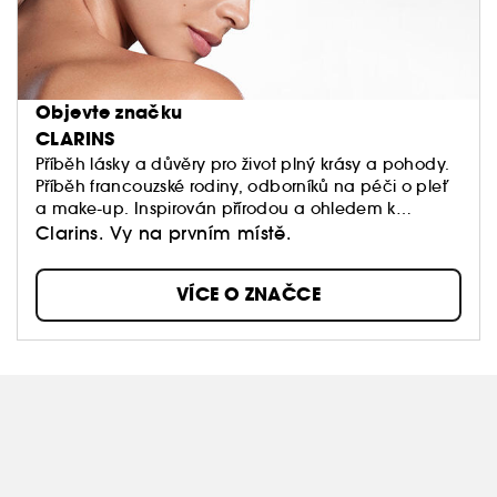
Objevte značku
CLARINS
Příběh lásky a důvěry pro život plný krásy a pohody.
Příběh francouzské rodiny, odborníků na péči o pleť
a make-up. Inspirován přírodou a ohledem k
planetě. Naslouchá vám a přináší přizpůsobivé
Clarins. Vy na prvním místě.
řešení péče o pleť pro každý okamžik vašeho života.
VÍCE O ZNAČCE