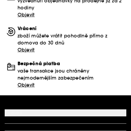
vyzvednutí objednávky na prodejně již za 2
hodiny
Objevit
Vrácení
zboží můžete vrátit pohodlně přímo z
domova do 30 dnů
Objevit
Bezpečná platba
vaše transakce jsou chráněny
nejmodernějším zabezpečením
Objevit
Pomoc
FAQ
Podmínky Nabídek