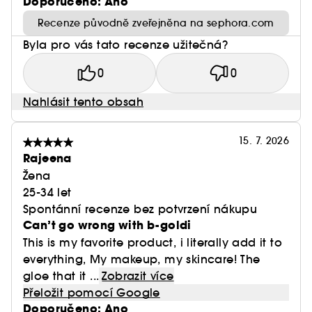
Doporučeno: Ano
Recenze původně zveřejněna na sephora.com
Byla pro vás tato recenze užitečná?
0
0
Nahlásit tento obsah
15. 7. 2026
Rajeena
Žena
25-34 let
Spontánní recenze bez potvrzení nákupu
Can’t go wrong with b-goldi
This is my favorite product, i literally add it to
everything, My makeup, my skincare! The
gloe that it ...
Zobrazit více
Přeložit pomocí Google
Doporučeno: Ano