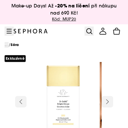
Přejít na menu
Přejít na hlavní obsah
Přejít na zápatí
-20% na líčení
Make-up Days! Až
při nákupu
nad 690 Kč!
Kód: MUP20
/
...
Séra
Exkluzivně