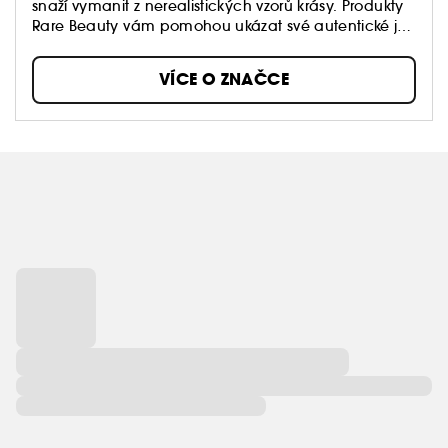
snaží vymanit z nerealistických vzorů krásy. Produkty
Rare Beauty vám pomohou ukázat své autentické já
každý den. Lehké a prodyšné složení se dobře
nanáší, poskytuje nastavitelné krytí a dodává obličeji
VÍCE O ZNAČCE
svěží vzhled, který podtrhne vaši skutečnou krásu.