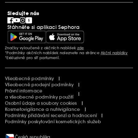
SEPHORiA
PRO Team
Clean At Sephora
Sledujte nás
Blog Sephora
Singles´ Day
Stáhněte si aplikaci Sephora
Black Friday
Cyber Monday
Vánoce
Značky vyloučené z akčních nabídek
zde
Další informace
*Podmínky akčních nabídek naleznete na stránce
Akční nabídky
*Exkluzivně pro síť parfumerií.
Všeobecné podmínky
Všeobecné prodejní podmínky
Právní informace
a všeobecné podmínky použití
Osobní údaje a soubory cookies
Kosmetovigilance a nutrivigilance
Podmínky přidávání recenzí a hodnocení
Podmínky poskytování kosmetických služeb
Česká republika