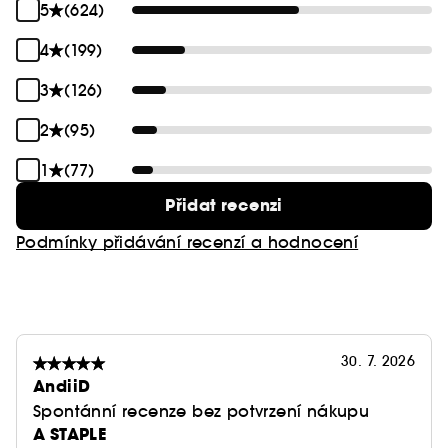
5
(624)
4
(199)
3
(126)
2
(95)
1
(77)
Přidat recenzi
Podmínky přidávání recenzí a hodnocení
30. 7. 2026
AndiiD
Spontánní recenze bez potvrzení nákupu
A STAPLE