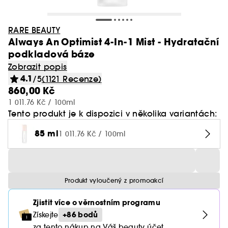
RARE BEAUTY
Always An Optimist 4-In-1 Mist - Hydratační
podkladová báze
Zobrazit popis
4.1
/5
(1121 Recenze)
860,00 Kč
1 011.76 Kč / 100ml
Tento produkt je k dispozici v několika variantách:
85 ml
1 011.76 Kč / 100ml
Produkt vyloučený z promoakcí
Zjistit více o věrnostním programu
+86 bodů
Získejte
za tento nákup na Váš beauty účet