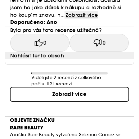
tento mist je absolutní dokonalost. dostala
jsem ho jako dárek k nákupu a rozhodně si
ho koupím znovu, n...
Zobrazit více
Doporučeno: Ano
Byla pro vás tato recenze užitečná?
0
0
Nahlásit tento obsah
Viděli jste 2 recenzí z celkového
počtu 1121 recenzí.
Zobrazit více
OBJEVTE ZNAČKU
RARE BEAUTY
Značka Rare Beauty vytvořena Selenou Gomez se