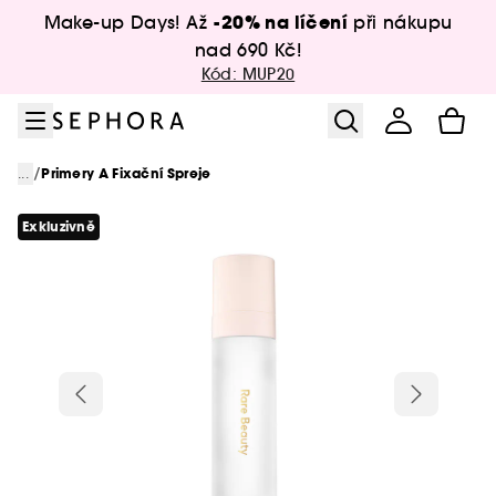
Přejít na menu
Přejít na hlavní obsah
Přejít na zápatí
-20% na líčení
Make-up Days! Až
při nákupu
nad 690 Kč!
Kód: MUP20
/
...
Primery A Fixační Spreje
Exkluzivně