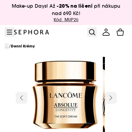
Přejít na menu
Přejít na hlavní obsah
Přejít na zápatí
-20% na líčení
Make-up Days! Až
při nákupu
nad 690 Kč!
Kód: MUP20
/
...
Denní Krémy