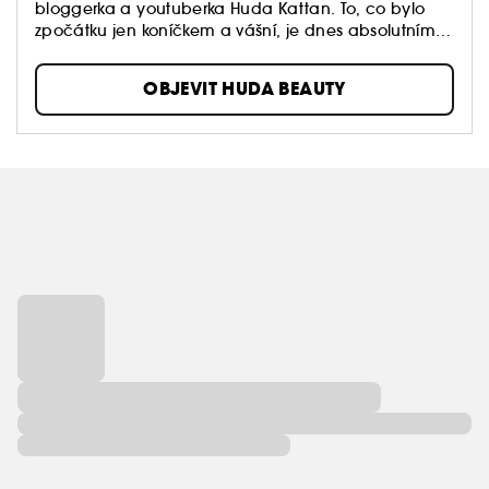
bloggerka a youtuberka Huda Kattan. To, co bylo
zpočátku jen koníčkem a vášní, je dnes absolutním
fenoménem.
OBJEVIT HUDA BEAUTY
Celý svět uchvátily paletky očních stínů a tekuté
rtěnky Liquid Matte Huda Beauty. Vyzkoušet byste
měli také dnes již ikonické paletky rozjasňovačů 3D
Highligter Palette. "Krása může změnit způsob, jakým
se ženy vnímají. Věřím, že sebevědomá žena může
dobýt celý svět!" Huda Kattan.