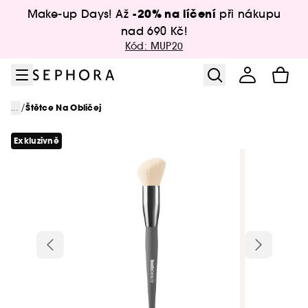
Přejít na menu
Přejít na hlavní obsah
Přejít na zápatí
-20% na líčení
Make-up Days! Až
při nákupu
nad 690 Kč!
Kód: MUP20
/
...
Štětce Na Obličej
Exkluzivně