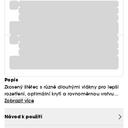
Popis
Zkosený štětec s různě dlouhými vlákny pro lepší
rozetření, optimální krytí a rovnoměrnou vrstvu
matných a rozjasňovacích tvářenek.
Zobrazit více
DOPLŇUJÍCÍ INFORMACE:
Návod k použití
Díky pokročilým syntetickým materiálům, které