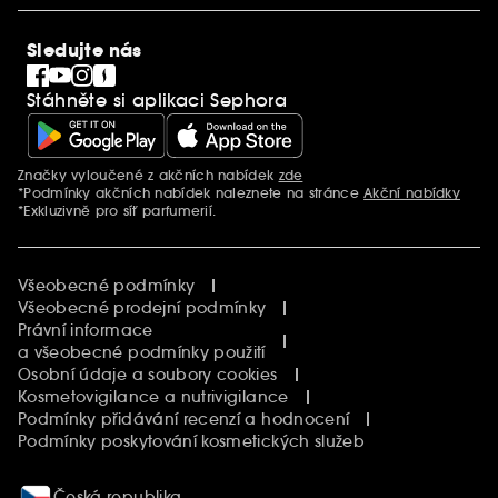
SEPHORiA
PRO Team
Clean At Sephora
Sledujte nás
Blog Sephora
Singles´ Day
Stáhněte si aplikaci Sephora
Black Friday
Cyber Monday
Vánoce
Značky vyloučené z akčních nabídek
zde
Další informace
*Podmínky akčních nabídek naleznete na stránce
Akční nabídky
*Exkluzivně pro síť parfumerií.
Všeobecné podmínky
Všeobecné prodejní podmínky
Právní informace
a všeobecné podmínky použití
Osobní údaje a soubory cookies
Kosmetovigilance a nutrivigilance
Podmínky přidávání recenzí a hodnocení
Podmínky poskytování kosmetických služeb
Česká republika