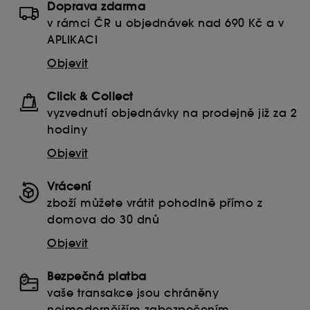
Doprava zdarma
zde
.
v rámci ČR u objednávek nad 690 Kč a v
APLIKACI
Objevit
Click & Collect
vyzvednutí objednávky na prodejně již za 2
hodiny
Objevit
Vrácení
zboží můžete vrátit pohodlně přímo z
domova do 30 dnů
Objevit
Bezpečná platba
vaše transakce jsou chráněny
nejmodernějším zabezpečením