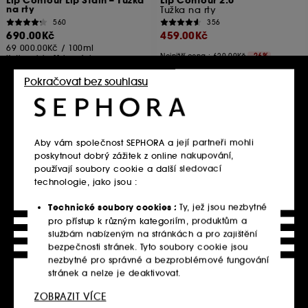
Lip Contour Lip Stain – Tužka
Lip Contour 2.0
na rty
Tužka na rty
560
356
690.00Kč
459.00Kč
69 000.00Kč
/
100ml
Nejnižší cena : 620.00Kč
-26%
K dispozici v 11 barvách
91 800.00Kč
/
100g
K dispozici v 12 barvách
Pokračovat bez souhlasu
Vložit do košíku
Vložit do košíku
Aby vám společnost SEPHORA a její partneři mohli
poskytnout dobrý zážitek z online nakupování,
Domů
HUDA BEAUTY
Rty
Konturky
používají soubory cookie a další sledovací
technologie, jako jsou :
1
Technické soubory cookies :
Ty, jež jsou nezbytné
pro přístup k různým kategoriím, produktům a
službám nabízeným na stránkách a pro zajištění
bezpečnosti stránek. Tyto soubory cookie jsou
Nejoblíbenější produkty
nezbytné pro správné a bezproblémové fungování
stránek a nelze je deaktivovat.
Objevte právě teď nejoblíbenější produkty.
ZOBRAZIT VÍCE
Personalizační soubory cookie :
Dovolte nám,