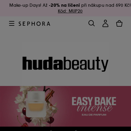
-20% na líčení
Make-up Days! Až
při nákupu nad 690 Kč!
Kód: MUP20