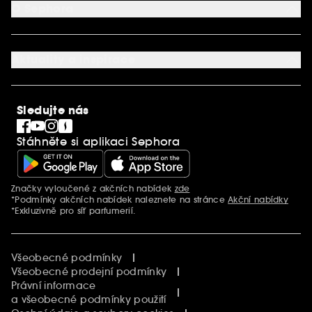
Kontaktujte nás
O Sephora
Věrnostní program
Mapa stránky
Dárková karta SEPHORA
O společnosti Sephora
Služby v prodejnách
Kariéra
Nastavení souborů cookie
Aktuality a inspirace
Společenská odpovědnost
Mezinárodní stránky
SEPHORiA
PRO Team
Clean At Sephora
Sledujte nás
Blog Sephora
Singles´ Day
Stáhněte si aplikaci Sephora
Black Friday
Cyber Monday
Vánoce
Značky vyloučené z akčních nabídek
zde
Další informace
*Podmínky akčních nabídek naleznete na stránce
Akční nabídky
*Exkluzivně pro síť parfumerií.
Všeobecné podmínky
Všeobecné prodejní podmínky
Právní informace
a všeobecné podmínky použití