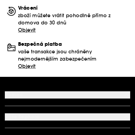
Vrácení
zboží můžete vrátit pohodlně přímo z
domova do 30 dnů
Objevit
Bezpečná platba
vaše transakce jsou chráněny
nejmodernějším zabezpečením
Objevit
Pomoc
FAQ
Podmínky Nabídek
Vaše Sephora
Vrácení produktu
Dodací podmínky
Můj účet
Způsob platby
Aplikace SEPHORA