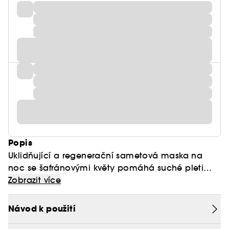
Popis
Uklidňující a regenerační sametová maska na
noc ​​se šafránovými květy pomáhá suché pleti
"získat svou sílu" "přes noc.
Zobrazit více
Optimalizuje noční přirozenou aktivitu kůže. V
Návod k použití
noci je pleť chráněná před poškozením a kůže se