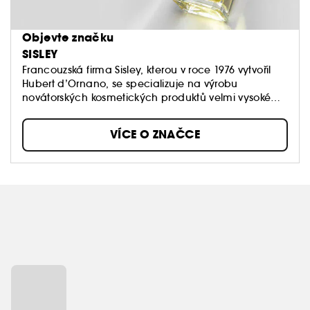
Objevte značku
SISLEY
Francouzská firma Sisley, kterou v roce 1976 vytvořil
Hubert d’Ornano, se specializuje na výrobu
novátorských kosmetických produktů velmi vysoké
kvality. Know-how Sisley spočívá ve fytoterapii a
aromaterapii. Jedná se především o používání
VÍCE O ZNAČCE
přírodních výtažků z rostlin a esenciálních olejů v
pečujících produktech tak, aby byly na pokožce
zaručeny viditelné a okamžité výsledky.