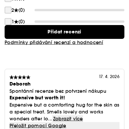
Tato maska ​​může být použita jako SOS maska pro
okamžitý pocit úlevy a pohodlí během pouhých
2
(0)
10 minut.
1
(0)
Přidat recenzi
Podmínky přidávání recenzí a hodnocení
17. 4. 2026
Deborah
Spontánní recenze bez potvrzení nákupu
Expensive but worth it!
Expensive but a comforting hug for the skin as
a special treat. Smells lovely and works
wonders after lo...
Zobrazit více
Přeložit pomocí Google