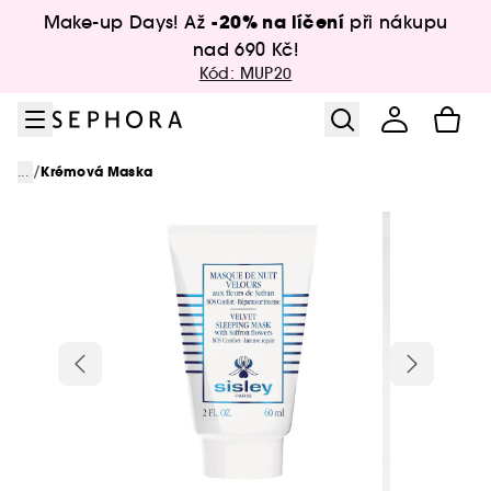
Přejít na menu
Přejít na hlavní obsah
Přejít na zápatí
-20% na líčení
Make-up Days! Až
při nákupu
nad 690 Kč!
Kód: MUP20
/
...
Krémová Maska