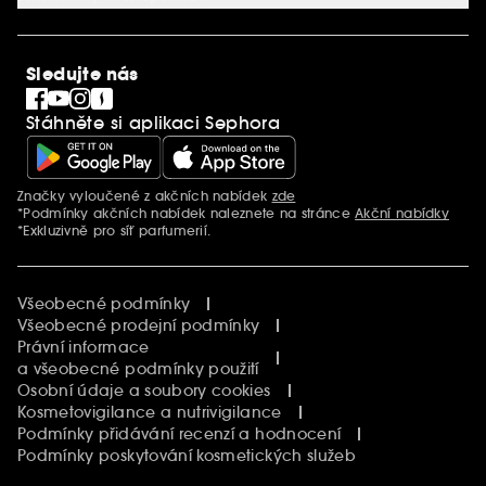
Společenská odpovědnost
Mezinárodní stránky
SEPHORiA
PRO Team
Clean At Sephora
Sledujte nás
Blog Sephora
Singles´ Day
Stáhněte si aplikaci Sephora
Black Friday
Cyber Monday
Vánoce
Značky vyloučené z akčních nabídek
zde
Další informace
*Podmínky akčních nabídek naleznete na stránce
Akční nabídky
*Exkluzivně pro síť parfumerií.
Všeobecné podmínky
Všeobecné prodejní podmínky
Právní informace
a všeobecné podmínky použití
Osobní údaje a soubory cookies
Kosmetovigilance a nutrivigilance
Podmínky přidávání recenzí a hodnocení
Podmínky poskytování kosmetických služeb