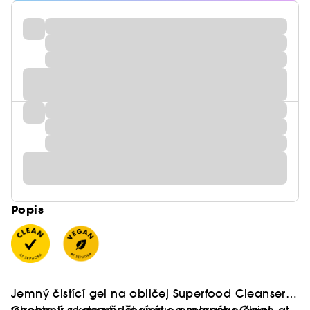
Popis
Jemný čistící gel na obličej Superfood Cleanser