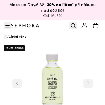
Přejít na menu
Přejít na hlavní obsah
Přejít na zápatí
-20% na líčení
Make-up Days! Až
při nákupu
nad 690 Kč!
Kód: MUP20
/
...
Čistící Pěny
Pouze online