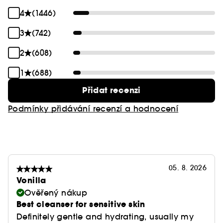
4
(1446)
3
(742)
2
(608)
1
(688)
Přidat recenzi
Podmínky přidávání recenzí a hodnocení
05. 8. 2026
Vonilla
Ověřený nákup
Best cleanser for sensitive skin
Definitely gentle and hydrating, usually my