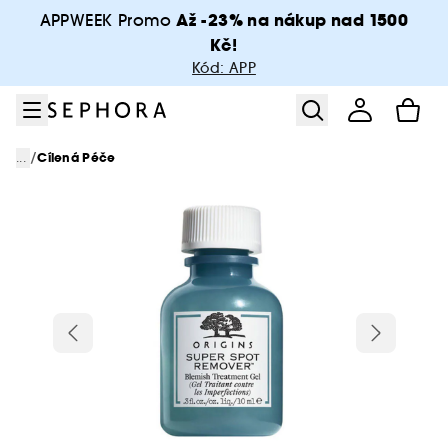
Přejít na menu
Přejít na hlavní obsah
Přejít na zápatí
Až -23% na nákup nad 1500
APPWEEK Promo
Kč!
Kód: APP
/
...
Cílená Péče