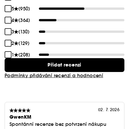
5
(950)
4
(364)
3
(130)
2
(129)
1
(208)
Přidat recenzi
Podmínky přidávání recenzí a hodnocení
02. 7. 2026
GwenKM
Spontánní recenze bez potvrzení nákupu