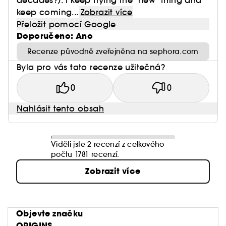
decades?). I keep trying the "new" thing and
keep coming...
Zobrazit více
Přeložit pomocí Google
Doporučeno: Ano
Recenze původně zveřejněna na sephora.com
Byla pro vás tato recenze užitečná?
0
0
Nahlásit tento obsah
Viděli jste 2 recenzí z celkového
počtu 1781 recenzí.
Zobrazit více
Objevte značku
ORIGINS