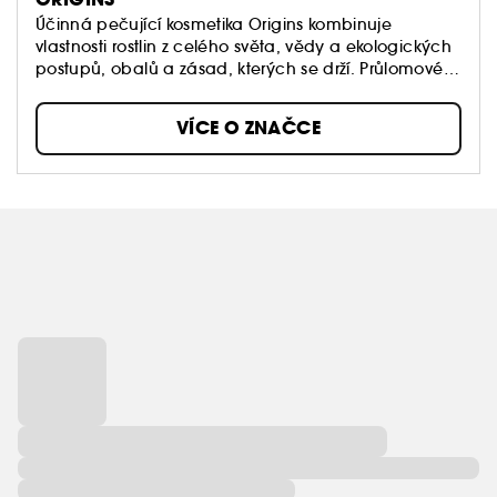
Účinná pečující kosmetika Origins kombinuje
vlastnosti rostlin z celého světa, vědy a ekologických
postupů, obalů a zásad, kterých se drží. Průlomové
produkty obnovují a navrací pleti její zdravý vzhled.
VÍCE O ZNAČCE