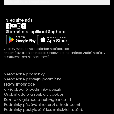
Aktuality a inspirace
Společenská odpovědnost
Mezinárodní stránky
SEPHORiA
PRO Team
Clean At Sephora
Sledujte nás
Blog Sephora
Singles´ Day
Stáhněte si aplikaci Sephora
Black Friday
Cyber Monday
Vánoce
Značky vyloučené z akčních nabídek
zde
Další informace
*Podmínky akčních nabídek naleznete na stránce
Akční nabídky
*Exkluzivně pro síť parfumerií.
Všeobecné podmínky
Všeobecné prodejní podmínky
Právní informace
a všeobecné podmínky použití
Osobní údaje a soubory cookies
Kosmetovigilance a nutrivigilance
Podmínky přidávání recenzí a hodnocení
Podmínky poskytování kosmetických služeb