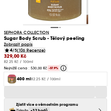
SEPHORA COLLECTION
Sugar Body Scrub - Tělový peeling
Zobrazit popis
4
/5
(106 Recenze)
329,00 Kč
82.25 Kč / 100ml
Nejnižší cena : 530,00 Kč
-37.9%
400 ml
82.25 Kč / 100ml
Zjistit více o věrnostním programu
+32 bodů
Získejte