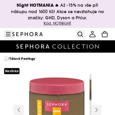
Přejít na menu
Přejít na hlavní obsah
Přejít na zápatí
Night HOTMANIA 🔥
Až -15% na vše při
nákupu nad 1600 Kč! Akce se nevztahuje na
značky: GHD, Dyson a Phlur.
Kód: HOTNIGHT
/
...
Tělové Peelingy
Novinka