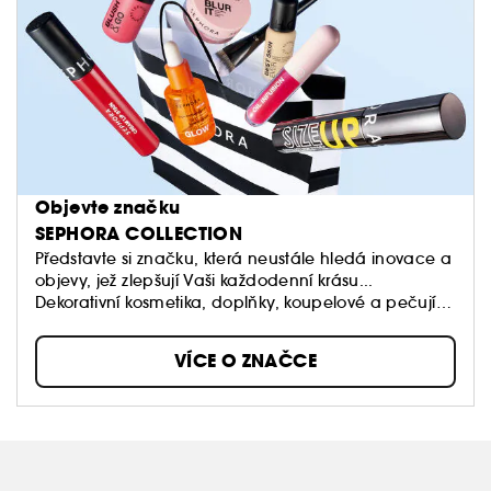
Objevte značku
SEPHORA COLLECTION
Představte si značku, která neustále hledá inovace a
objevy, jež zlepšují Vaši každodenní krásu...
Dekorativní kosmetika, doplňky, koupelové a pečující
produkty: Sephora Collection nabízí spousty
úžasných produktů, textur a barev.
VÍCE O ZNAČCE
Naše dostupné produkty stojí v čele trendů a jsou
vždy kvalitní.
Dopřejte si volnost vytvářet vlastní styly a měnit je,
když na to budete mít chuť!