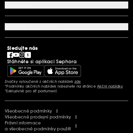
Aplikace SEPHORA
Kontaktujte nás
O Sephora
Věrnostní program
Mapa stránky
Dárková karta SEPHORA
O společnosti Sephora
Služby v prodejnách
Kariéra
Nastavení souborů cookie
Aktuality a inspirace
Společenská odpovědnost
Mezinárodní stránky
SEPHORiA
PRO Team
Clean At Sephora
Sledujte nás
Blog Sephora
Singles´ Day
Stáhněte si aplikaci Sephora
Black Friday
Cyber Monday
Vánoce
Značky vyloučené z akčních nabídek
zde
Další informace
*Podmínky akčních nabídek naleznete na stránce
Akční nabídky
*Exkluzivně pro síť parfumerií.
Všeobecné podmínky
Všeobecné prodejní podmínky
Právní informace
a všeobecné podmínky použití