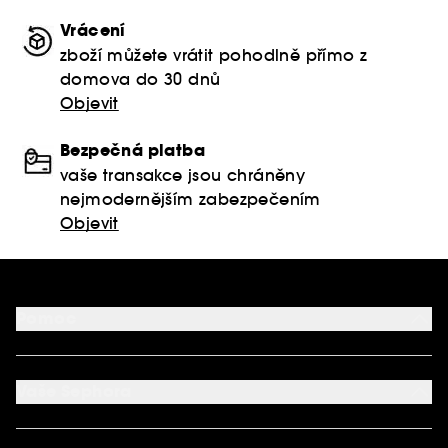
Vrácení
zboží můžete vrátit pohodlně přímo z
domova do 30 dnů
Objevit
Bezpečná platba
vaše transakce jsou chráněny
nejmodernějším zabezpečením
Objevit
Pomoc
FAQ
Podmínky Nabídek
Vaše Sephora
Vrácení produktu
Dodací podmínky
Můj účet
Způsob platby