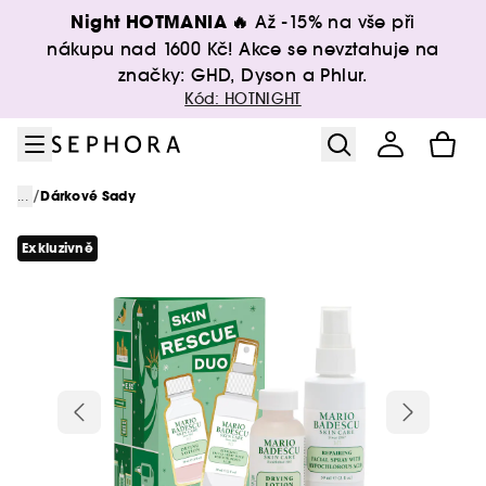
Přejít na menu
Přejít na hlavní obsah
Přejít na zápatí
Night HOTMANIA 🔥
Až -15% na vše při
nákupu nad 1600 Kč! Akce se nevztahuje na
značky: GHD, Dyson a Phlur.
Kód: HOTNIGHT
/
...
Dárkové Sady
Exkluzivně