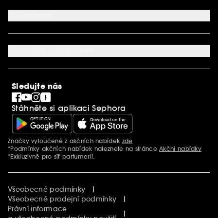
Způsob platby
Aplikace SEPHORA
Kontaktujte nás
O Sephora
Věrnostní program
Mapa stránky
Dárková karta SEPHORA
O společnosti Sephora
Služby v prodejnách
Kariéra
Nastavení souborů cookie
Aktuality a inspirace
Společenská odpovědnost
Mezinárodní stránky
SEPHORiA
PRO Team
Clean At Sephora
Sledujte nás
Blog Sephora
Singles´ Day
Stáhněte si aplikaci Sephora
Black Friday
Cyber Monday
Vánoce
Značky vyloučené z akčních nabídek
zde
Další informace
*Podmínky akčních nabídek naleznete na stránce
Akční nabídky
*Exkluzivně pro síť parfumerií.
Všeobecné podmínky
Všeobecné prodejní podmínky
Právní informace