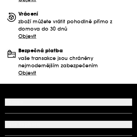
Vrácení
zboží můžete vrátit pohodlně přímo z
domova do 30 dnů
Objevit
Bezpečná platba
vaše transakce jsou chráněny
nejmodernějším zabezpečením
Objevit
Pomoc
FAQ
Podmínky Nabídek
Vaše Sephora
Vrácení produktu
Dodací podmínky
Můj účet