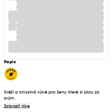
Popis
Svěží a smyslná vůně pro ženy, které si jdou za
svým.
Zobrazit více
Zářivý rostlinný akord se snoubí se slunečným