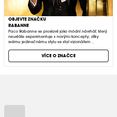
OBJEVTE ZNAČKU
RABANNE
Paco Rabanne se proslavil jako módní návrhář, který
neustále experimentuje s novými koncepty; díky
svému jedinečnému stylu se stal vizionářem
modernosti ve světě módy a vůní. Po vzoru módního
domu jsou vůně Rabanne odvážné, smyslné a
VÍCE O ZNAČCE
inovativní. Každý flakon vyjadřuje jeho vášeň pro
tvorbu a architekturu.