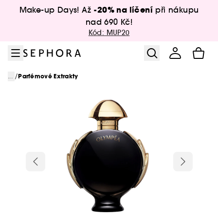
Přejít na menu
Přejít na hlavní obsah
Přejít na zápatí
-20% na líčení
Make-up Days! Až
při nákupu
nad 690 Kč!
Kód: MUP20
/
...
Parfémové Extrakty