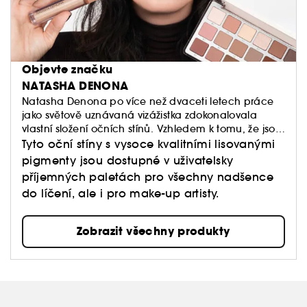
Objevte značku
NATASHA DENONA
Natasha Denona po více než dvaceti letech práce
jako světově uznávaná vizážistka zdokonalovala
vlastní složení očních stínů. Vzhledem k tomu, že jsou
oční Natasha Denona vyrobeny z bohatých surovin
Tyto oční stíny s vysoce kvalitními lisovanými
a nasycených pigmentů, rychle se staly ikonami
pigmenty jsou dostupné v uživatelsky
krásy ve Spojených státech, Asii a Austrálii.
příjemných paletách pro všechny nadšence
do líčení, ale i pro make-up artisty.
Zobrazit všechny produkty