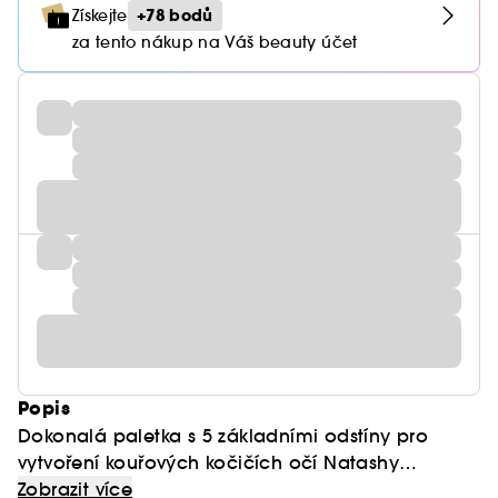
+78 bodů
Získejte
za tento nákup na Váš beauty účet
Popis
Dokonalá paletka s 5 základními odstíny pro
vytvoření kouřových kočičích očí Natashy
Denony. Obsahuje krémové matné odstíny a
Poskytuje maximální barevnou výdrž s
Zobrazit více