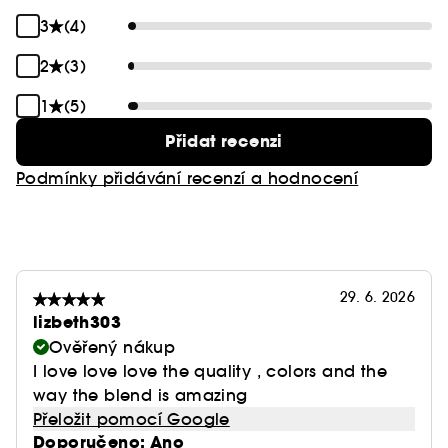
minerálních perel. Její máslově hladké,
hydratační složení očních stínů se krásně nanáší
3
(4)
na jakýkoli typ a tón pleti. Složení neobsahuje
2
(3)
mastek, parabeny ani ftaláty.
1
(5)
Přidat recenzi
Podmínky přidávání recenzí a hodnocení
29. 6. 2026
lizbeth303
Ověřený nákup
I love love love the quality , colors and the
way the blend is amazing
Přeložit pomocí Google
Doporučeno: Ano