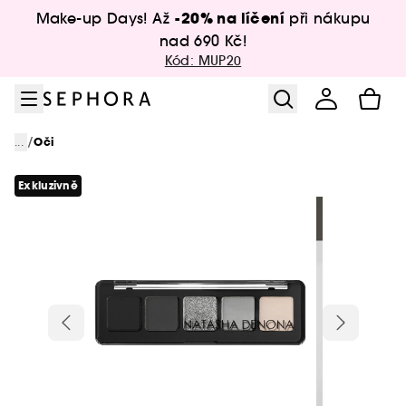
Přejít na menu
Přejít na hlavní obsah
Přejít na zápatí
-20% na líčení
Make-up Days! Až
při nákupu
nad 690 Kč!
Kód: MUP20
/
...
Oči
Exkluzivně