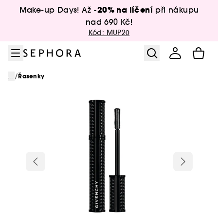
Přejít na menu
Přejít na hlavní obsah
Přejít na zápatí
-20% na líčení
Make-up Days! Až
při nákupu
nad 690 Kč!
Kód: MUP20
/
...
Řasenky