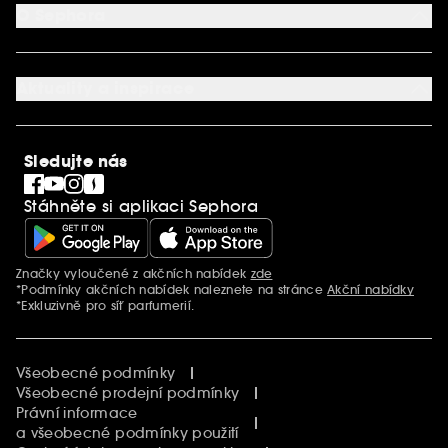
Aplikace SEPHORA
Kontaktujte nás
O Sephora
Věrnostní program
Mapa stránky
Dárková karta SEPHORA
O společnosti Sephora
Služby v prodejnách
Kariéra
Nastavení souborů cookie
Aktuality a inspirace
Společenská odpovědnost
Mezinárodní stránky
SEPHORiA
PRO Team
Clean At Sephora
Sledujte nás
Blog Sephora
Singles´ Day
Stáhněte si aplikaci Sephora
Black Friday
Cyber Monday
Vánoce
Značky vyloučené z akčních nabídek
zde
Další informace
*Podmínky akčních nabídek naleznete na stránce
Akční nabídky
*Exkluzivně pro síť parfumerií.
Všeobecné podmínky
Všeobecné prodejní podmínky
Právní informace
a všeobecné podmínky použití