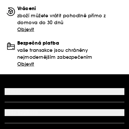
Vrácení
zboží můžete vrátit pohodlně přímo z
domova do 30 dnů
Objevit
Bezpečná platba
vaše transakce jsou chráněny
nejmodernějším zabezpečením
Objevit
Pomoc
FAQ
Podmínky Nabídek
Vaše Sephora
Vrácení produktu
Dodací podmínky
Můj účet
Způsob platby