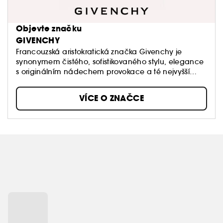
Objevte značku
GIVENCHY
Francouzská aristokratická značka Givenchy je
synonymem čistého, sofistikovaného stylu, elegance
s originálním nádechem provokace a té nejvyšší
kvality. Hlavní inspirací značky byla vždy jedinečná
žena, múzou zakladatele značky Huberta de
VÍCE O ZNAČCE
Givenchy byla výjimečná herečka a módní ikona
Audrey Hepburn.