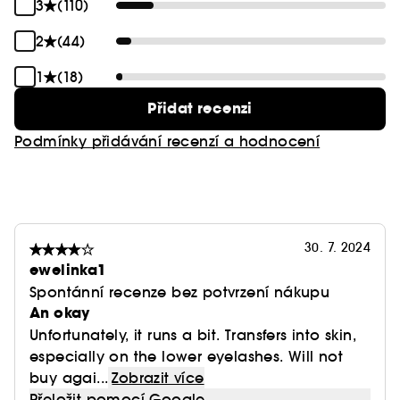
Givenchy.
3
(110)
2
(44)
Chcete-li opravdu odvážný vzhled očí, dodejte
jim intenzitu pomocí očních linek Givenchy Liner
1
(18)
Disturbia.
Přidat recenzi
Podmínky přidávání recenzí a hodnocení
30. 7. 2024
ewelinka1
Spontánní recenze bez potvrzení nákupu
An okay
Unfortunately, it runs a bit. Transfers into skin,
especially on the lower eyelashes. Will not
buy agai...
Zobrazit více
Přeložit pomocí Google