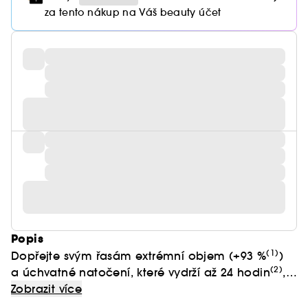
za tento nákup na Váš beauty účet
Popis
(1)
Dopřejte svým řasám extrémní objem (+93 %
)
(2)
a úchvatné natočení, které vydrží až 24 hodin
,
s odvážnou řasenkou s dlouhou výdrží Volume
(1)Instrumentální test provedený na 10 subjektech
Zobrazit více
Disturbia Mascara od Givenchy.