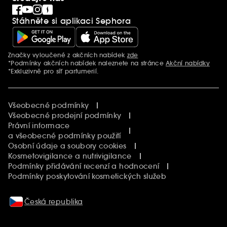
Blog Sephora
Singles´ Day
Stáhněte si aplikaci Sephora
Black Friday
Cyber Monday
Vánoce
Značky vyloučené z akčních nabídek
zde
Další informace
*Podmínky akčních nabídek naleznete na stránce
Akční nabídky
*Exkluzivně pro síť parfumerií.
Všeobecné podmínky
Všeobecné prodejní podmínky
Právní informace
a všeobecné podmínky použití
Osobní údaje a soubory cookies
Kosmetovigilance a nutrivigilance
Podmínky přidávání recenzí a hodnocení
Podmínky poskytování kosmetických služeb
Česká republika