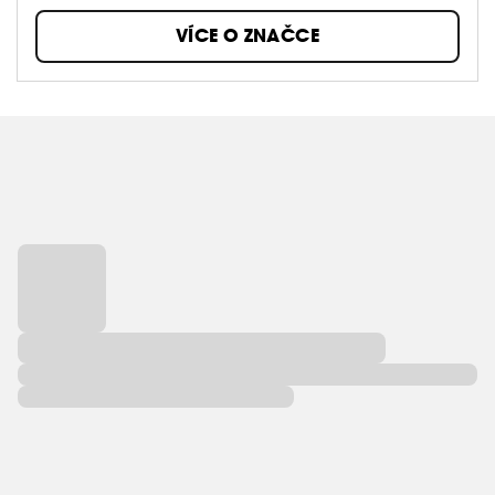
dáváme na pleť, a vy byste také neměli.
VÍCE O ZNAČCE