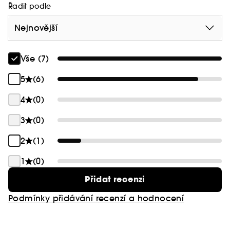
Řadit podle
Nejnovější
Vše (7)
5
(6)
4
(0)
3
(0)
2
(1)
1
(0)
Přidat recenzi
Podmínky přidávání recenzí a hodnocení