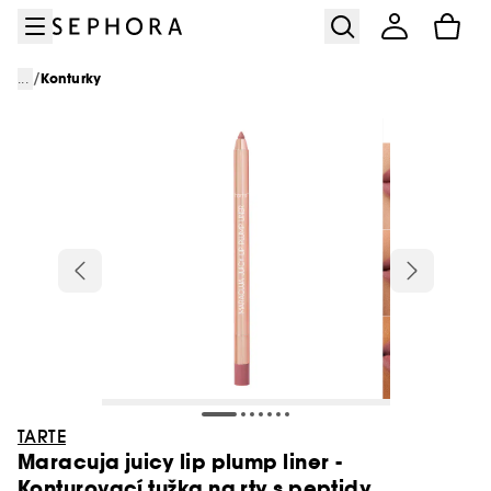
Přejít na menu
Přejít na hlavní obsah
Přejít na zápatí
/
...
Konturky
TARTE
Maracuja juicy lip plump liner -
Konturovací tužka na rty s peptidy