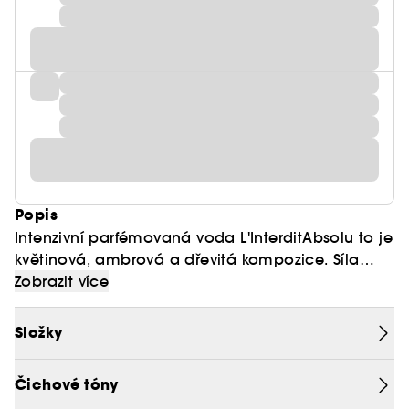
Popis
Intenzivní parfémovaná voda L'InterditAbsolu to je
květinová, ambrová a dřevitá kompozice. Síla
originálního buketu bílých květů L'Interdit –
Zobrazit více
kvarteta pomerančového květu, tuberózy a
jasmínu sambac – je obohacena o
Složky
nepřehlédnutelné tóny aromatické levandule a
kardamomu a umocněna vibrujícím tónem neroli
Čichové tóny
Essential. Hranice se rozostřují a děj se zhutňuje,