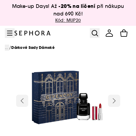
Přejít na menu
Přejít na hlavní obsah
Přejít na zápatí
-20% na líčení
Make-up Days! Až
při nákupu
nad 690 Kč!
Kód: MUP20
/
...
Dárkové Sady Dámské