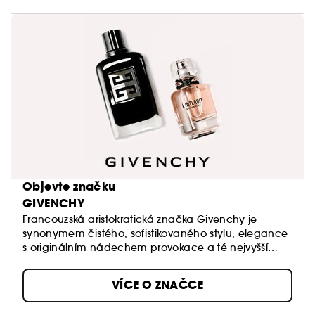
Objevte značku
GIVENCHY
Francouzská aristokratická značka Givenchy je
synonymem čistého, sofistikovaného stylu, elegance
s originálním nádechem provokace a té nejvyšší
kvality. Hlavní inspirací značky byla vždy jedinečná
žena, múzou zakladatele značky Huberta de
VÍCE O ZNAČCE
Givenchy byla výjimečná herečka a módní ikona
Audrey Hepburn.