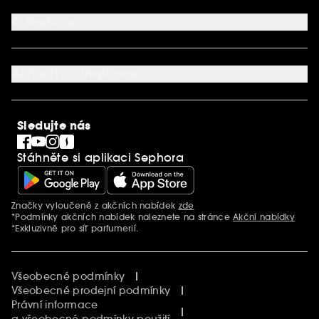
Způsob platby
Aplikace SEPHORA
Kontaktujte nás
O Sephora
Věrnostní program
Mapa stránky
Dárková karta SEPHORA
O společnosti Sephora
Služby v prodejnách
Kariéra
Nastavení souborů cookie
Aktuality a inspirace
Společenská odpovědnost
Mezinárodní stránky
SEPHORiA
PRO Team
Clean At Sephora
Sledujte nás
Blog Sephora
Singles´ Day
Stáhněte si aplikaci Sephora
Black Friday
Cyber Monday
Vánoce
Značky vyloučené z akčních nabídek
zde
Další informace
*Podmínky akčních nabídek naleznete na stránce
Akční nabídky
*Exkluzivně pro síť parfumerií.
Všeobecné podmínky
Všeobecné prodejní podmínky
Právní informace
a všeobecné podmínky použití