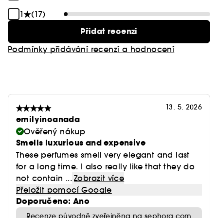
1
(17)
Přidat recenzi
Podmínky přidávání recenzí a hodnocení
13. 5. 2026
emilyincanada
Ověřený nákup
Smells luxurious and expensive
These perfumes smell very elegant and last
for a long time. I also really like that they do
not contain ...
Zobrazit více
Přeložit pomocí Google
Doporučeno: Ano
Recenze původně zveřejněna na sephora.com