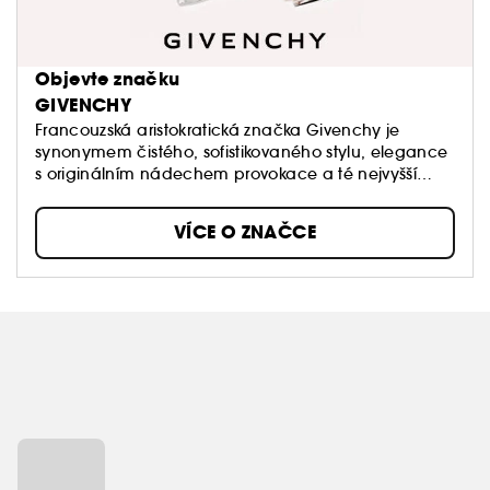
Objevte značku
GIVENCHY
Francouzská aristokratická značka Givenchy je
synonymem čistého, sofistikovaného stylu, elegance
s originálním nádechem provokace a té nejvyšší
kvality. Hlavní inspirací značky byla vždy jedinečná
žena, múzou zakladatele značky Huberta de
VÍCE O ZNAČCE
Givenchy byla výjimečná herečka a módní ikona
Audrey Hepburn.