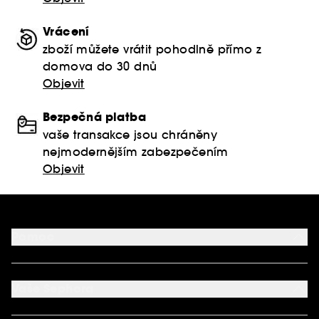
Vrácení
zboží můžete vrátit pohodlně přímo z
domova do 30 dnů
Objevit
Bezpečná platba
vaše transakce jsou chráněny
nejmodernějším zabezpečením
Objevit
Pomoc
FAQ
Podmínky Nabídek
Vaše Sephora
Vrácení produktu
Dodací podmínky
Můj účet