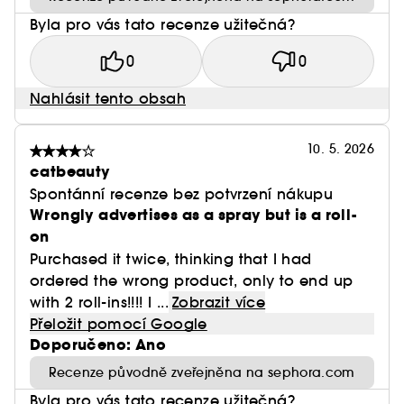
Byla pro vás tato recenze užitečná?
0
0
Nahlásit tento obsah
10. 5. 2026
catbeauty
Spontánní recenze bez potvrzení nákupu
Wrongly advertises as a spray but is a roll-
on
Purchased it twice, thinking that I had
ordered the wrong product, only to end up
with 2 roll-ins!!!! I ...
Zobrazit více
Přeložit pomocí Google
Doporučeno: Ano
Recenze původně zveřejněna na sephora.com
Byla pro vás tato recenze užitečná?