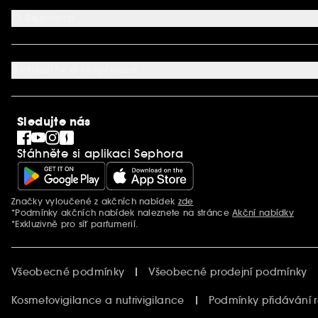
Aplikace SEPHORA
Kontaktujte nás
O Sephora
Věrnostní program
Mapa stránky
Dárková karta SEPHORA
O společnosti Sephora
Služby v prodejnách
Kariéra
Nastavení souborů cookie
Aktuality a inspirace
Společenská odpovědnost
Mezinárodní stránky
SEPHORiA
PRO Team
Clean At Sephora
Sledujte nás
Blog Sephora
Singles´ Day
Stáhněte si aplikaci Sephora
Black Friday
Cyber Monday
Vánoce
Značky vyloučené z akčních nabídek
zde
Další informace
*Podmínky akčních nabídek naleznete na stránce
Akční nabídky
*Exkluzivně pro síť parfumerií.
Všeobecné podmínky
Všeobecné prodejní podmínky
Kosmetovigilance a nutrivigilance
Podmínky přidávání 