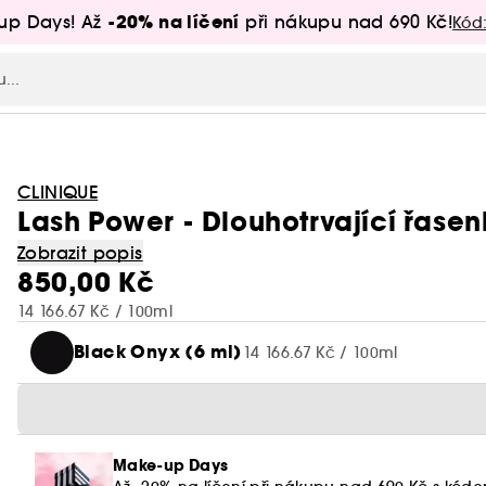
-20% na líčení
up Days! Až
při nákupu nad 690 Kč!
Kód
CLINIQUE
Lash Power - Dlouhotrvající řase
Zobrazit popis
850,00 Kč
14 166.67 Kč / 100ml
Black Onyx (6 ml)
14 166.67 Kč / 100ml
Make-up Days