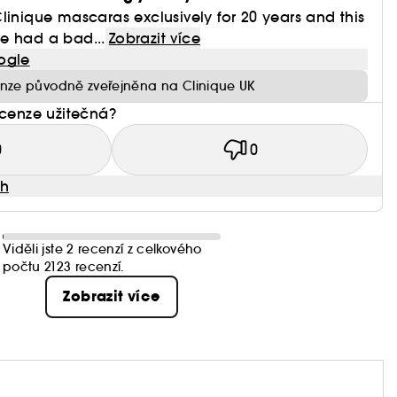
linique mascaras exclusively for 20 years and this
ave had a bad...
Zobrazit více
ogle
nze původně zveřejněna na Clinique UK
ecenze užitečná?
0
0
ah
Viděli jste 2 recenzí z celkového
počtu 2123 recenzí.
Zobrazit více