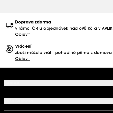
Doprava zdarma
v rámci ČR u objednávek nad 690 Kč a v APLI
Objevit
Vrácení
zboží můžete vrátit pohodlně přímo z domova
Objevit
Pomoc
FAQ
Podmínky Nabídek
Vaše Sephora
Vrácení produktu
Dodací podmínky
Můj účet
Způsob platby