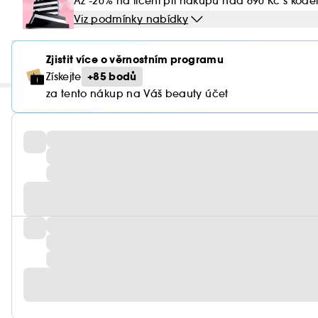
Až -20% na líčení při nákupu nad 690 Kč s kód
Viz podmínky nabídky
Zjistit více o věrnostním programu
+85 bodů
Získejte
za tento nákup na Váš beauty účet