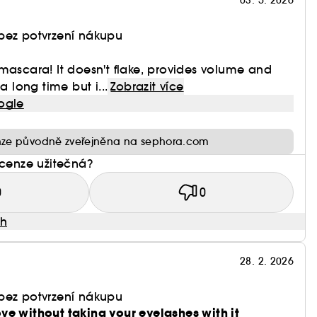
03. 5. 2026
bez potvrzení nákupu
mascara! It doesn't flake, provides volume and
a long time but i...
Zobrazit více
ogle
ze původně zveřejněna na sephora.com
ecenze užitečná?
0
0
ah
28. 2. 2026
bez potvrzení nákupu
ve without taking your eyelashes with it