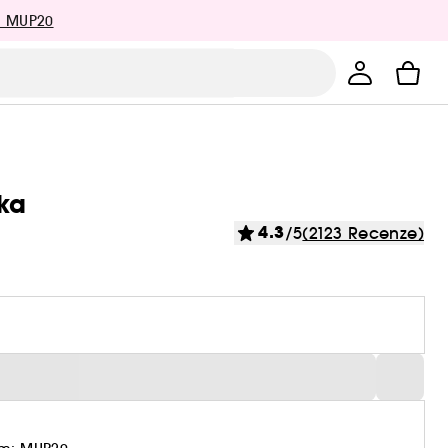
: MUP20
nka
4.3
/5
(2123 Recenze)