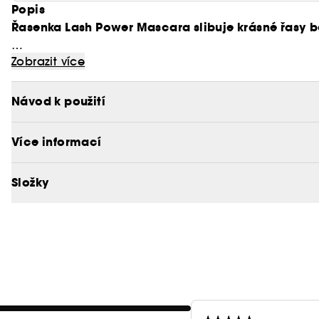
Popis
Řasenka Lash Power Mascara slibuje krásné řasy be
Zobrazit více
Odolá vlhkosti, potu i slzám. Řasenka, která drží.
A přesto ji snadno odlíčíte pomocí teplé vody.
Návod k použití
Unikátní kartáček nadzvedává a prodlužuje i ty nejkra
Více informací
Oftalmologicky testováno.
Složky