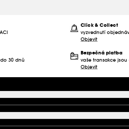
Click & Collect
KACI
vyzvednutí objednáv
Objevit
Bezpečná platba
 do 30 dnů
vaše transakce jso
Objevit