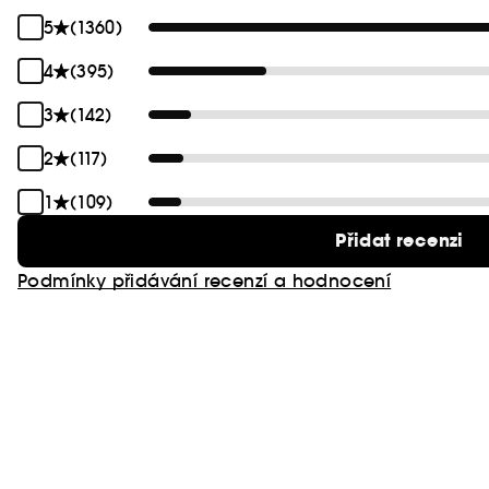
5
(1360)
4
(395)
3
(142)
2
(117)
1
(109)
Přidat recenzi
Podmínky přidávání recenzí a hodnocení