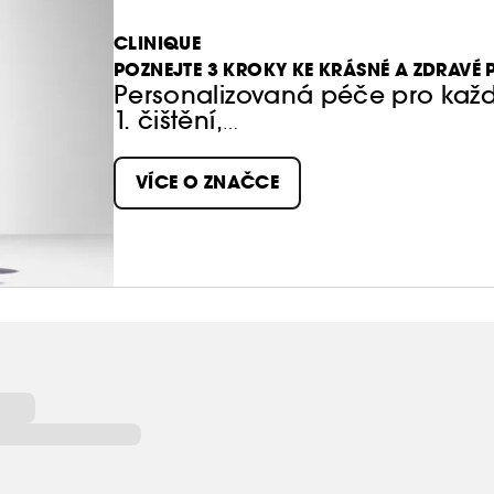
CLINIQUE
POZNEJTE 3 KROKY KE KRÁSNÉ A ZDRAVÉ P
Personalizovaná péče pro každ
1. čištění,
2. exfoliace,
3. hydratace.
VÍCE O ZNAČCE
3 produkty. 3 minuty. Dvakrát 