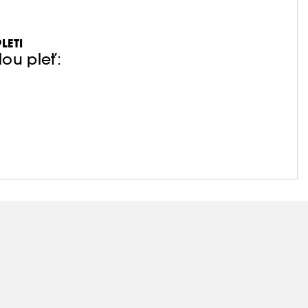
LETI
ou pleť:
denně. Nic jednoduššího.