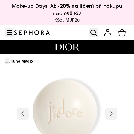
Přejít na menu
Přejít na hlavní obsah
Přejít na zápatí
-20% na líčení
Make-up Days! Až
při nákupu
nad 690 Kč!
Kód: MUP20
/
...
Tuhé Mýdlo