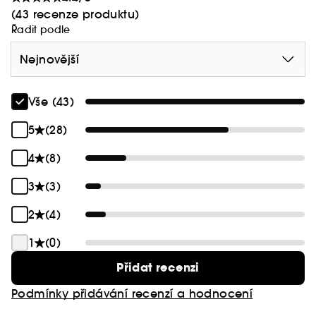
(43 recenze produktu)
Řadit podle
Nejnovější
Vše (43)
5
(28)
4
(8)
3
(3)
2
(4)
1
(0)
Přidat recenzi
Podmínky přidávání recenzí a hodnocení