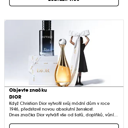
Objevte značku
DIOR
Když Christian Dior vytvořil svůj módní dům v roce
1946, představil novou absolutní ženskost.
Dnes značka Dior vytváří vše od šatů, doplňků, vůní,
rtěnek až po luxusní péči, která přináší každé ženě
krásu.