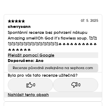
07. 5. 2025
cherrysann
Spontánní recenze bez potvrzení nákupu
Amazing smell!Oh God it’s flawless soup. 🥰🥰
🥰🥰🥰🥰🥰🥰🥰🥰🥰🥰🥰🥰🥰🔥🔥🔥🔥🔥🔥🔥🔥🔥🔥
🔥🔥🔥🔥🔥🔥
Přeložit pomocí Google
Doporučeno: Ano
Recenze původně zveřejněna na sephora.com
Byla pro vás tato recenze užitečná?
0
0
Nahlásit tento obsah