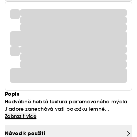
Popis
Hedvábně hebká textura parfemovaného mýdla
J'adore zanechává vaši pokožku jemně
provoněnou, aniž by ji vysušovala. Při kontaktu s
Zobrazit více
vodou se krém vytvořený touto mýdlovou
tabletou v barvě slonové kosti promění v bohatou
Návod k použití