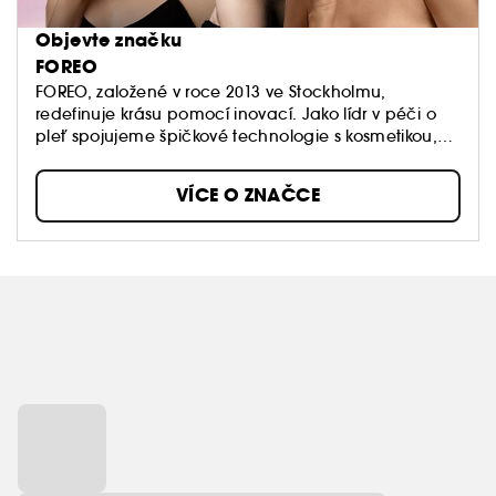
Objevte značku
FOREO
FOREO, založené v roce 2013 ve Stockholmu,
redefinuje krásu pomocí inovací. Jako lídr v péči o
pleť spojujeme špičkové technologie s kosmetikou,
abyste mohli ocenit přirozenou krásu své pleti a lépe
o ni pečovat každý den.
VÍCE O ZNAČCE