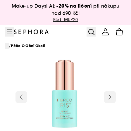
Přejít na menu
Přejít na hlavní obsah
Přejít na zápatí
-20% na líčení
Make-up Days! Až
při nákupu
nad 690 Kč!
Kód: MUP20
/
...
Péče O Oční Okolí