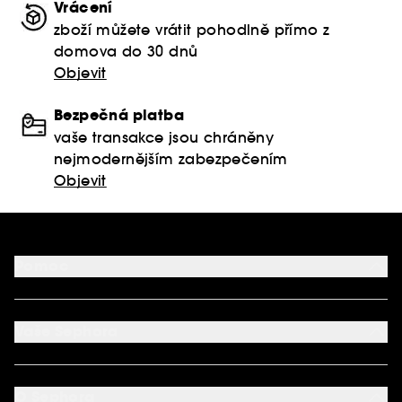
Vrácení
zboží můžete vrátit pohodlně přímo z
domova do 30 dnů
Objevit
Bezpečná platba
vaše transakce jsou chráněny
nejmodernějším zabezpečením
Objevit
Pomoc
FAQ
Podmínky Nabídek
Vaše Sephora
Vrácení produktu
Dodací podmínky
Můj účet
Způsob platby
Aplikace SEPHORA
Kontaktujte nás
O Sephora
Věrnostní program