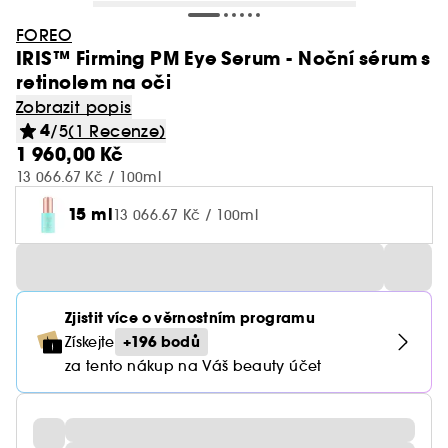
FOREO
IRIS™ Firming PM Eye Serum - Noční sérum s
retinolem na oči
Zobrazit popis
4
/5
(1 Recenze)
1 960,00 Kč
13 066.67 Kč / 100ml
15 ml
13 066.67 Kč / 100ml
Zjistit více o věrnostním programu
+196 bodů
Získejte
za tento nákup na Váš beauty účet