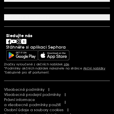
Mapa stránky
Dárková karta SEPHORA
O společnosti Sephora
Služby v prodejnách
Kariéra
Nastavení souborů cookie
Aktuality a inspirace
Společenská odpovědnost
Mezinárodní stránky
SEPHORiA
PRO Team
Clean At Sephora
Sledujte nás
Blog Sephora
Singles´ Day
Stáhněte si aplikaci Sephora
Black Friday
Cyber Monday
Vánoce
Značky vyloučené z akčních nabídek
zde
Další informace
*Podmínky akčních nabídek naleznete na stránce
Akční nabídky
*Exkluzivně pro síť parfumerií.
Všeobecné podmínky
Všeobecné prodejní podmínky
Právní informace
a všeobecné podmínky použití
Osobní údaje a soubory cookies