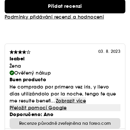
- Antioxidační účinky neutralizují poškození
Přidat recenzi
volnými radikály a zpomalují proces stárnutí pleti
Podmínky přidávání recenzí a hodnocení
- Hloubkově hydratuje, vyživuje, regeneruje a
chrání
- snižuje otoky a tmavé kruhy pod očima
03. 8. 2023
Isabel
Žena
Ověřený nákup
Buen producto
He comprado por primera vez iris, y llevo
días utilizándolo por la noche, tengo fe que
me resulte benefi...
Zobrazit více
Přeložit pomocí Google
Doporučeno: Ano
Recenze původně zveřejněna na foreo.com