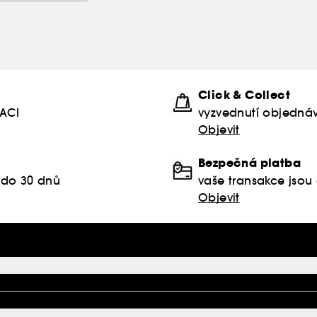
Click & Collect
KACI
vyzvednutí objednáv
Objevit
Bezpečná platba
 do 30 dnů
vaše transakce jso
Objevit