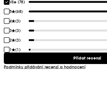
Vše (78)
5
(68)
4
(3)
3
(3)
2
(3)
1
(1)
Přidat recenzi
Podmínky přidávání recenzí a hodnocení