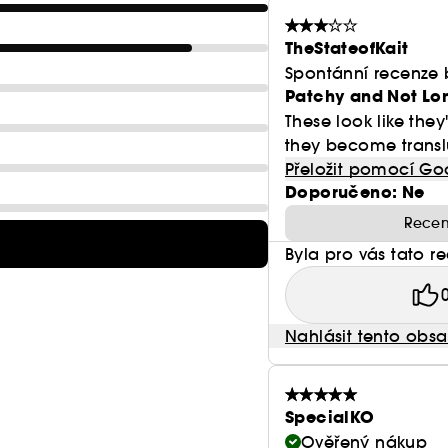
Ať už hledáte lehký vzhled s jemným nádechem barv
Insatiable Liquid Blush se snadno přizpůsobí.
TheStateofKait
Spontánní recenze 
Tato tvářenka se snadno roztírá, dokonale splyne s p
Patchy and Not Lo
a dodá jí zářivou barvu s rovnoměrným výsledkem.
These look like the
they become translu
Přeložit pomocí Go
Doporučeno: Ne
VÝHODY:
Recen
● Výdrž až 16 hodin*
Byla pro vás tato r
● Hydratace až 16 hodin*
Nahlásit tento obs
● Lehká a jemná textura
● Vysoce pigmentované složení pro intenzivní barvu,
SpecialKO
● Složení odolné proti otěru pomáhá udržovat svěží
Ověřený nákup