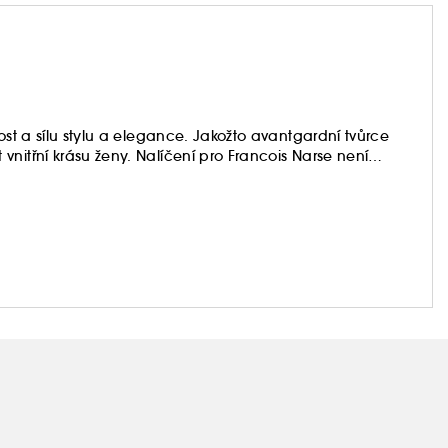
55 osobách na holé pokožce bezprostředně po
ost a sílu stylu a elegance. Jakožto avantgardní tvůrce
nitřní krásu ženy. Nalíčení pro Francois Narse není
 na holé pokožce po 8 hodinách.
ž po totální extravaganci, François způsobil převrat v
, kteří používají make-up, bezprostředně po