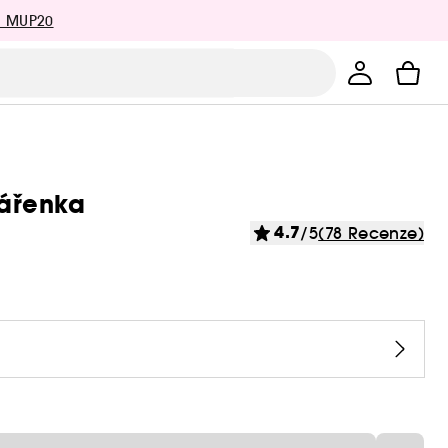
: MUP20
vářenka
4.7
/5
(78 Recenze)