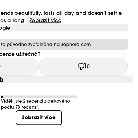
lends beautifully, lasts all day and doesn’t settle
oes a long...
Zobrazit více
ogle
ze původně zveřejněna na sephora.com
ecenze užitečná?
0
0
atiable Liquid Blush má následující vlastnosti:
ah
**
Viděli jste 2 recenzí z celkového
počtu 78 recenzí.
Zobrazit více
ktu masky****