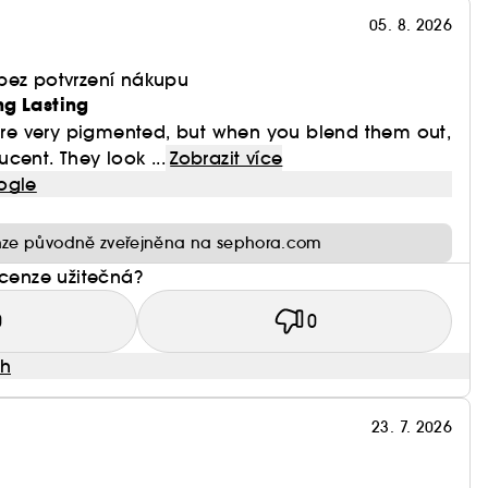
y nebo výraznější výsledek, tekutá tvářenka
05. 8. 2026
bez potvrzení nákupu
letí
ng Lasting
y're very pigmented, but when you blend them out,
cent. They look ...
Zobrazit více
ogle
ze původně zveřejněna na sephora.com
ecenze užitečná?
0
0
ah
 která vydrží po celý den
23. 7. 2026
 vzhled