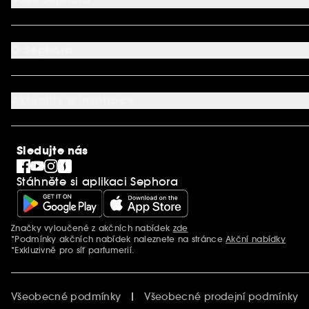
Vrácení produktu
Dodací podmínky
Můj účet
Způsob platby
Aplikace SEPHORA
Kontaktujte nás
O Sephora
Věrnostní program
Mapa stránky
Dárková karta SEPHORA
O společnosti Sephora
Služby v prodejnách
Kariéra
Nastavení souborů cookie
Aktuality a inspirace
Společenská odpovědnost
Mezinárodní stránky
SEPHORiA
PRO Team
Clean At Sephora
Sledujte nás
Blog Sephora
Singles´ Day
Stáhněte si aplikaci Sephora
Black Friday
Cyber Monday
Vánoce
Značky vyloučené z akčních nabídek
zde
Další informace
*Podmínky akčních nabídek naleznete na stránce
Akční nabídky
*Exkluzivně pro síť parfumerií.
Všeobecné podmínky
Všeobecné prodejní podmínky