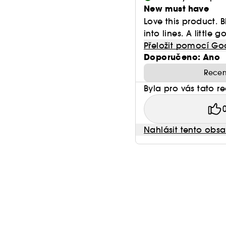
New must have
● Dostupné v saténovém a zářivém efektu
Love this product. B
into lines. A little g
● Vrstvitelné složení pro přizpůsobení intenzity líčení
Přeložit pomocí Go
Doporučeno: Ano
Recen
Byla pro vás tato r
HODNOCENÍ ZÁKAZNÍKŮ:
100 % spotřebitelů se shoduje, že tekutá tvářenka Ins
Nahlásit tento obs
● Snadno klouže a roztírá se, takže se hladce nanáší
● Zajišťuje věrné a jemné podání barev***
● Vytváří přirozený rozostřený efekt***
● Nanáší se na make-up bez skvrn, šmouh a bez efe